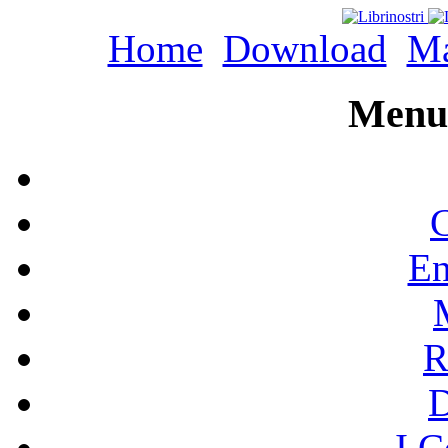
Home
Download
Ma
Menu 
C
En
R
I C