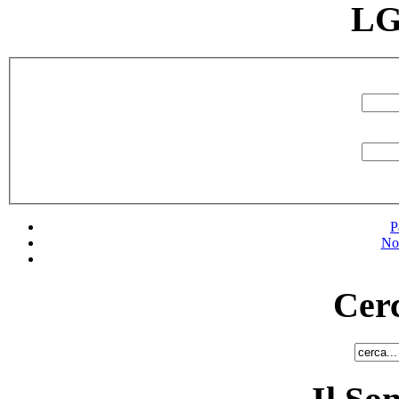
LG
P
No
Cerc