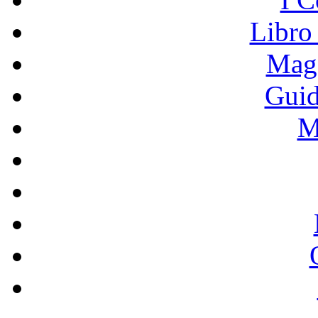
Libro
Mage
Guid
M