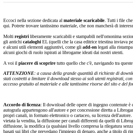
Eccoci nella sezione dedicata al
materiale scaricabile
. Tutti i file c
qui. Potrete trovare tantissimo materiale, che non mancherà di interes
Molti
registri
liberamente scaricabili e stampabili nell'omonima sezio
gli antichi
cataloghi
EL (quelli che la casa editrice triestina inviava p
e alcuni utili elementi aggiuntivi, come gli
add-on
legati alla ristampa
alcuni giochi di ruolo ispirati ai librogame ideati dai nostri utenti.
A voi il
piacere di scoprire
tutto quello che c'è, navigando tra quest
ATTENZIONE
: a causa della grande quantità di richieste di down
stati costretti a limitare il download stesso ai soli utenti registrati, 
accesso gratuito al materiale e alle tantissime risorse del sito e del 
Accordo di licenza
: Il download delle opere di ingegno contenute è c
autografa appartengono all'autore e per concessione diretta a Librogam
propri canali, in formato elettronico o cartaceo, su licenza dell'autor
vietata la vendita, la diffusione per canali differenti da quelli di Li
diffusione, la modifica (a qualsiasi livello compresa la rilegatura senz
basati sui libri che prevedano l'impiego di denaro, anche a titolo di r