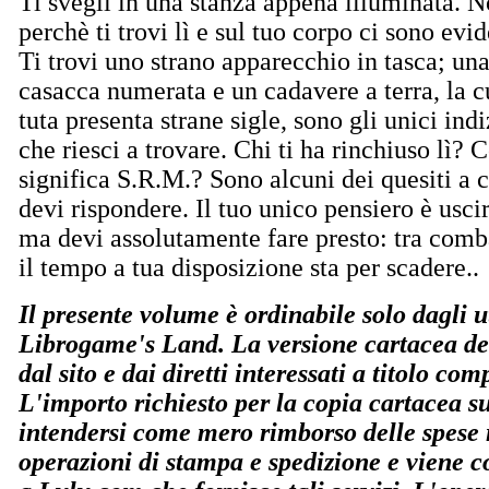
Ti svegli in una stanza appena illuminata. No
perchè ti trovi lì e sul tuo corpo ci sono evid
Ti trovi uno strano apparecchio in tasca; un
casacca numerata e un cadavere a terra, la c
tuta presenta strane sigle, sono gli unici indi
che riesci a trovare. Chi ti ha rinchiuso lì? 
significa S.R.M.? Sono alcuni dei quesiti a c
devi rispondere. Il tuo unico pensiero è usci
ma devi assolutamente fare presto: tra comb
il tempo a tua disposizione sta per scadere..
Il presente volume è ordinabile solo dagli ut
Librogame's Land. La versione cartacea del
dal sito e dai diretti interessati a titolo co
L'importo richiesto per la copia cartacea s
intendersi come mero rimborso delle spese r
operazioni di stampa e spedizione e viene co