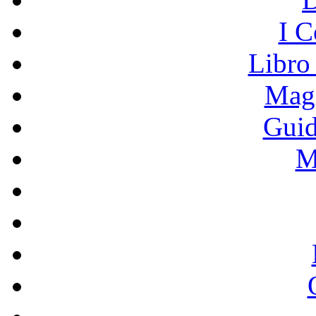
I C
Libro
Mage
Guid
M