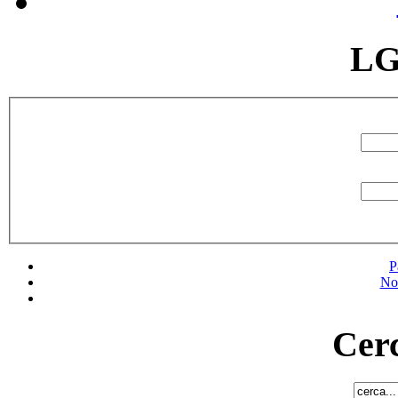
LG
P
No
Cerc