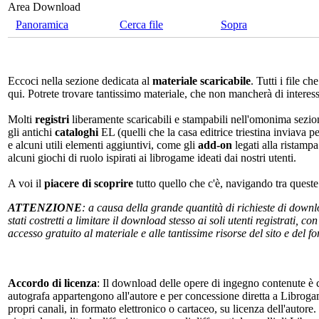
Area Download
Panoramica
Cerca file
Sopra
Eccoci nella sezione dedicata al
materiale scaricabile
. Tutti i file c
qui. Potrete trovare tantissimo materiale, che non mancherà di interes
Molti
registri
liberamente scaricabili e stampabili nell'omonima sezio
gli antichi
cataloghi
EL (quelli che la casa editrice triestina inviava p
e alcuni utili elementi aggiuntivi, come gli
add-on
legati alla ristampa
alcuni giochi di ruolo ispirati ai librogame ideati dai nostri utenti.
A voi il
piacere di scoprire
tutto quello che c'è, navigando tra quest
ATTENZIONE
: a causa della grande quantità di richieste di down
stati costretti a limitare il download stesso ai soli utenti registrati, 
accesso gratuito al materiale e alle tantissime risorse del sito e del 
Accordo di licenza
: Il download delle opere di ingegno contenute è c
autografa appartengono all'autore e per concessione diretta a Librogam
propri canali, in formato elettronico o cartaceo, su licenza dell'autor