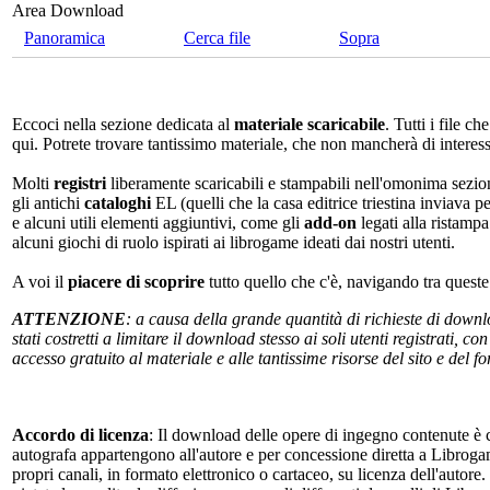
Area Download
Panoramica
Cerca file
Sopra
Eccoci nella sezione dedicata al
materiale scaricabile
. Tutti i file c
qui. Potrete trovare tantissimo materiale, che non mancherà di interes
Molti
registri
liberamente scaricabili e stampabili nell'omonima sezio
gli antichi
cataloghi
EL (quelli che la casa editrice triestina inviava p
e alcuni utili elementi aggiuntivi, come gli
add-on
legati alla ristampa
alcuni giochi di ruolo ispirati ai librogame ideati dai nostri utenti.
A voi il
piacere di scoprire
tutto quello che c'è, navigando tra quest
ATTENZIONE
: a causa della grande quantità di richieste di down
stati costretti a limitare il download stesso ai soli utenti registrati, 
accesso gratuito al materiale e alle tantissime risorse del sito e del 
Accordo di licenza
: Il download delle opere di ingegno contenute è c
autografa appartengono all'autore e per concessione diretta a Librogam
propri canali, in formato elettronico o cartaceo, su licenza dell'autor