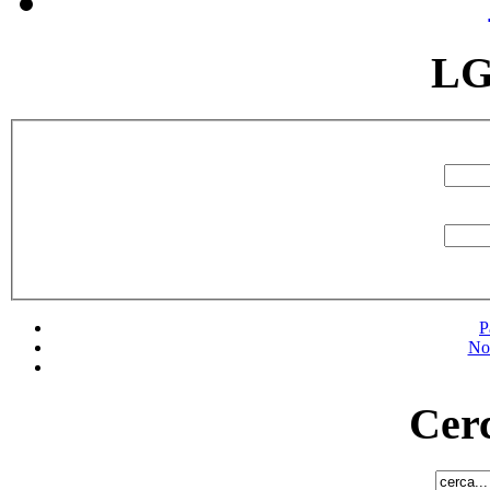
LG
P
No
Cerc