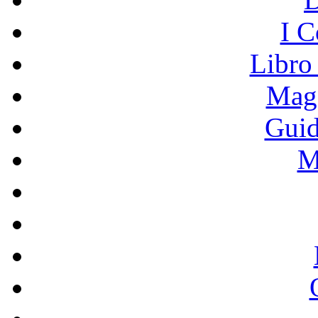
I C
Libro
Mage
Guid
M