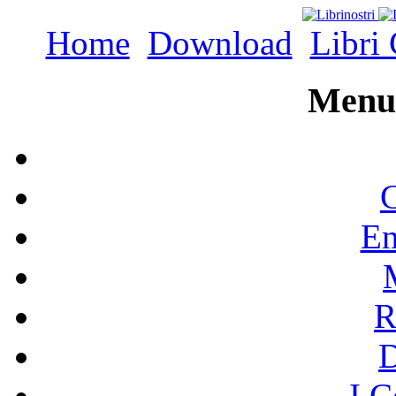
Home
Download
Libri 
Menu 
C
En
R
I C