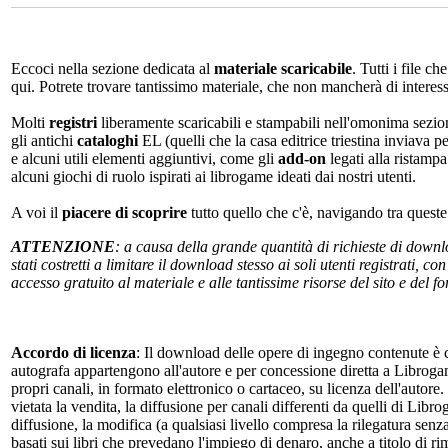
Eccoci nella sezione dedicata al
materiale scaricabile
. Tutti i file c
qui. Potrete trovare tantissimo materiale, che non mancherà di interes
Molti
registri
liberamente scaricabili e stampabili nell'omonima sezio
gli antichi
cataloghi
EL (quelli che la casa editrice triestina inviava p
e alcuni utili elementi aggiuntivi, come gli
add-on
legati alla ristampa
alcuni giochi di ruolo ispirati ai librogame ideati dai nostri utenti.
A voi il
piacere di scoprire
tutto quello che c'è, navigando tra quest
ATTENZIONE
: a causa della grande quantità di richieste di down
stati costretti a limitare il download stesso ai soli utenti registrati, 
accesso gratuito al materiale e alle tantissime risorse del sito e del 
Accordo di licenza
: Il download delle opere di ingegno contenute è c
autografa appartengono all'autore e per concessione diretta a Librogam
propri canali, in formato elettronico o cartaceo, su licenza dell'autor
vietata la vendita, la diffusione per canali differenti da quelli di Li
diffusione, la modifica (a qualsiasi livello compresa la rilegatura senz
basati sui libri che prevedano l'impiego di denaro, anche a titolo di r