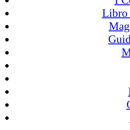
Libro
Mage
Guid
M