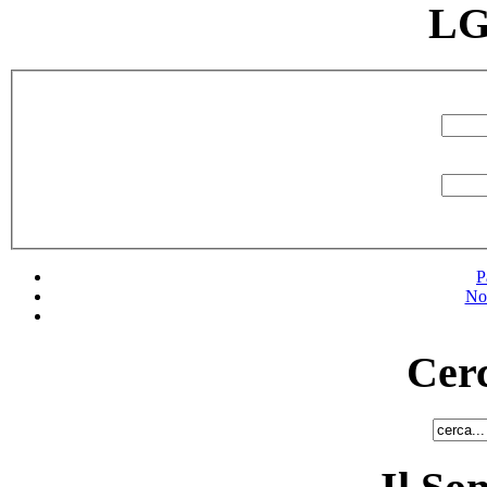
LG
P
No
Cerc