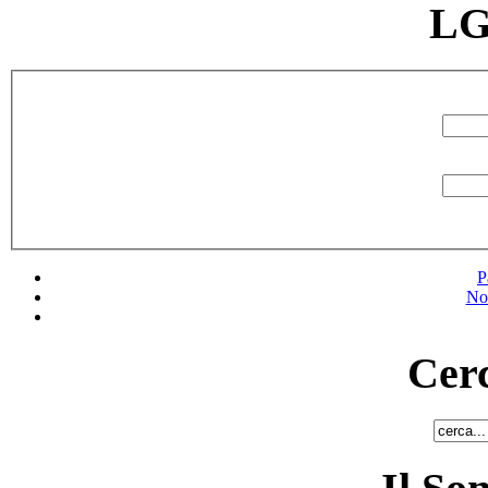
LG
P
No
Cerc