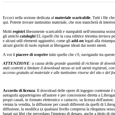
Eccoci nella sezione dedicata al
materiale scaricabile
. Tutti i file c
qui. Potrete trovare tantissimo materiale, che non mancherà di interes
Molti
registri
liberamente scaricabili e stampabili nell'omonima sezio
gli antichi
cataloghi
EL (quelli che la casa editrice triestina inviava p
e alcuni utili elementi aggiuntivi, come gli
add-on
legati alla ristampa
alcuni giochi di ruolo ispirati ai librogame ideati dai nostri utenti.
A voi il
piacere di scoprire
tutto quello che c'è, navigando tra quest
ATTENZIONE
: a causa della grande quantità di richieste di down
stati costretti a limitare il download stesso ai soli utenti registrati, 
accesso gratuito al materiale e alle tantissime risorse del sito e del 
Accordo di licenza
: Il download delle opere di ingegno contenute è c
autografa appartengono all'autore e per concessione diretta a Librogam
propri canali, in formato elettronico o cartaceo, su licenza dell'autor
vietata la vendita, la diffusione per canali differenti da quelli di Li
diffusione, la modifica (a qualsiasi livello compresa la rilegatura senz
basati sui libri che prevedano l'impiego di denaro, anche a titolo di r