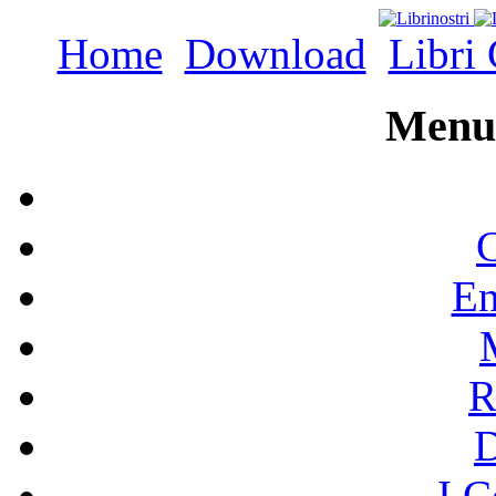
Home
Download
Libri 
Menu 
C
En
R
I C