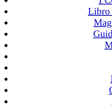
Libro
Mage
Guid
M