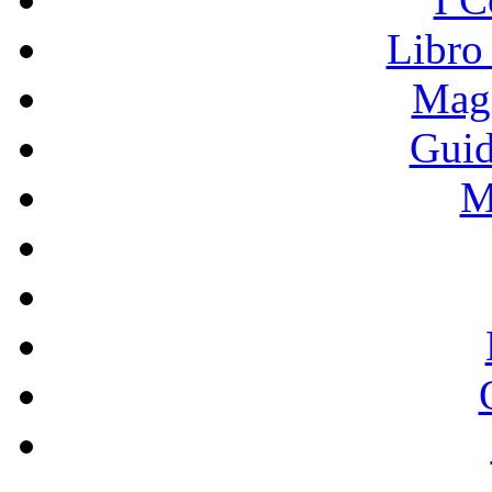
Libro
Mage
Guid
M