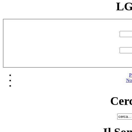
LG
P
No
Cerc