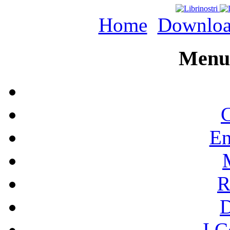
Home
Downlo
Menu 
C
En
R
I C