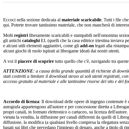
Eccoci nella sezione dedicata al
materiale scaricabile
. Tutti i file c
qui. Potrete trovare tantissimo materiale, che non mancherà di interes
Molti
registri
liberamente scaricabili e stampabili nell'omonima sezio
gli antichi
cataloghi
EL (quelli che la casa editrice triestina inviava p
e alcuni utili elementi aggiuntivi, come gli
add-on
legati alla ristampa
alcuni giochi di ruolo ispirati ai librogame ideati dai nostri utenti.
A voi il
piacere di scoprire
tutto quello che c'è, navigando tra quest
ATTENZIONE
: a causa della grande quantità di richieste di down
stati costretti a limitare il download stesso ai soli utenti registrati, 
accesso gratuito al materiale e alle tantissime risorse del sito e del 
Accordo di licenza
: Il download delle opere di ingegno contenute è c
autografa appartengono all'autore e per concessione diretta a Librogam
propri canali, in formato elettronico o cartaceo, su licenza dell'autor
vietata la vendita, la diffusione per canali differenti da quelli di Li
diffusione, la modifica (a qualsiasi livello compresa la rilegatura senz
basati sui libri che prevedano l'impiego di denaro, anche a titolo di r