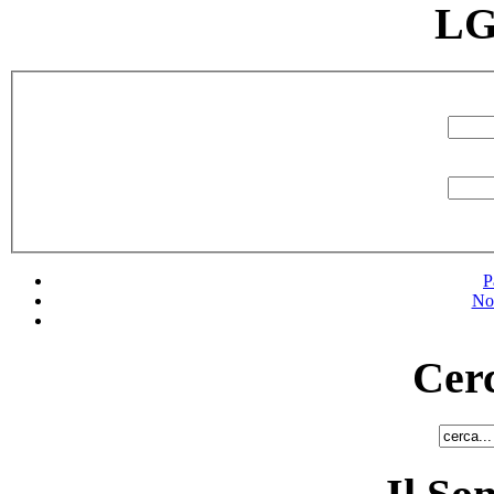
LG
P
No
Cerc