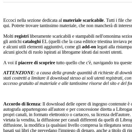
Eccoci nella sezione dedicata al
materiale scaricabile
. Tutti i file c
qui. Potrete trovare tantissimo materiale, che non mancherà di interes
Molti
registri
liberamente scaricabili e stampabili nell'omonima sezio
gli antichi
cataloghi
EL (quelli che la casa editrice triestina inviava p
e alcuni utili elementi aggiuntivi, come gli
add-on
legati alla ristampa
alcuni giochi di ruolo ispirati ai librogame ideati dai nostri utenti.
A voi il
piacere di scoprire
tutto quello che c'è, navigando tra quest
ATTENZIONE
: a causa della grande quantità di richieste di down
stati costretti a limitare il download stesso ai soli utenti registrati, 
accesso gratuito al materiale e alle tantissime risorse del sito e del 
Accordo di licenza
: Il download delle opere di ingegno contenute è c
autografa appartengono all'autore e per concessione diretta a Librogam
propri canali, in formato elettronico o cartaceo, su licenza dell'autor
vietata la vendita, la diffusione per canali differenti da quelli di Li
diffusione, la modifica (a qualsiasi livello compresa la rilegatura senz
basati sui libri che prevedano l'impiego di denaro, anche a titolo di r