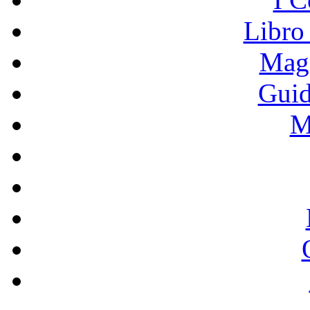
Libro
Mage
Guid
M