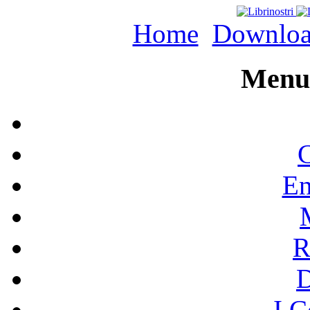
Home
Downlo
Menu 
C
En
R
I C