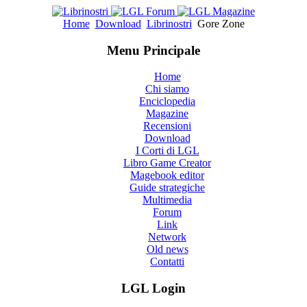
Home
Download
Librinostri
Gore Zone
Menu Principale
Home
Chi siamo
Enciclopedia
Magazine
Recensioni
Download
I Corti di LGL
Libro Game Creator
Magebook editor
Guide strategiche
Multimedia
Forum
Link
Network
Old news
Contatti
LGL Login