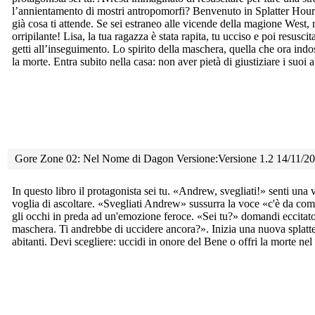
l’annientamento di mostri antropomorfi? Benvenuto in Splatter Hour
già cosa ti attende. Se sei estraneo alle vicende della magione West,
orripilante! Lisa, la tua ragazza è stata rapita, tu ucciso e poi resusci
getti all’inseguimento. Lo spirito della maschera, quella che ora indos
la morte. Entra subito nella casa: non aver pietà di giustiziare i suoi a
Gore Zone 02: Nel Nome di Dagon Versione:Versione 1.2 14/11/2
In questo libro il protagonista sei tu. «Andrew, svegliati!» senti
una v
voglia di ascoltare. «Svegliati Andrew» sussurra la voce «c'è da co
gli occhi in preda ad un'emozione feroce. «Sei tu?» domandi eccitato
maschera. Ti andrebbe di uccidere ancora?». Inizia una nuova splatte
abitanti. Devi scegliere: uccidi in onore del Bene o offri la morte n