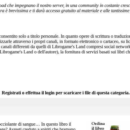
ad che impegnano il nostro server, in una community in costante crescita,
a è brevissima e ti darà accesso gratuito al materiale e alle tantissime r
onsentito solo a titolo personale. In quanto opere di scrittura o traduzi
arle attraverso i propri canali, in formato elettronico o cartaceo, su li
r canali differenti da quelli di Librogame's Land compresi social network
 Librogame's Land o dell'autore), la fornitura di servizi basati sui libri
Registrati o effettua il login per scaricare i file di questa categoria.
cciolante di sangue… In questo libro il
rage? Avresti creduto a spiriti che bramano