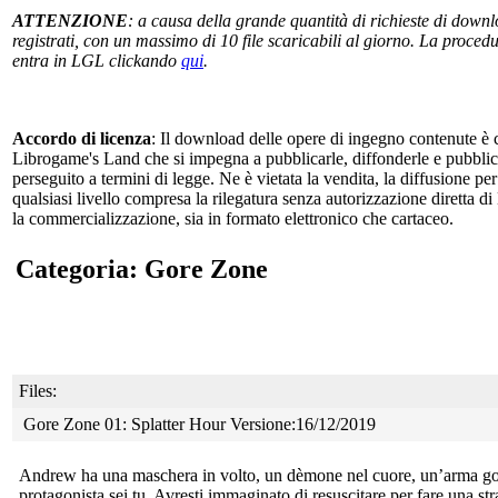
ATTENZIONE
: a causa della grande quantità di richieste di downlo
registrati, con un massimo di 10 file scaricabili al giorno. La procedur
entra in LGL clickando
qui
.
Accordo di licenza
: Il download delle opere di ingegno contenute è c
Librogame's Land che si impegna a pubblicarle, diffonderle e pubblicizz
perseguito a termini di legge. Ne è vietata la vendita, la diffusione pe
qualsiasi livello compresa la rilegatura senza autorizzazione diretta di
la commercializzazione, sia in formato elettronico che cartaceo.
Categoria: Gore Zone
Files:
Gore Zone 01: Splatter Hour Versione:16/12/2019
Andrew ha una maschera in volto, un dèmone nel cuore, un’arma
go
protagonista sei tu. Avresti immaginato di resuscitare per fare una st