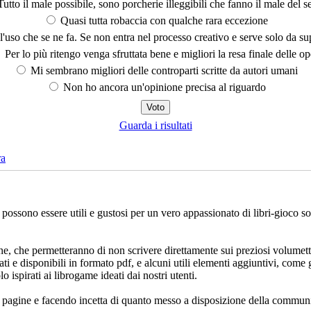
utto il male possibile, sono porcherie illeggibili che fanno il male del se
Quasi tutta robaccia con qualche rara eccezione
'uso che se ne fa. Se non entra nel processo creativo e serve solo da s
Per lo più ritengo venga sfruttata bene e migliori la resa finale delle op
Mi sembrano migliori delle controparti scritte da autori umani
Non ho ancora un'opinione precisa al riguardo
Guarda i risultati
ra
che possono essere utili e gustosi per un vero appassionato di libri-gioco 
ne, che permetteranno di non scrivere direttamente sui preziosi volumett
ati e disponibili in formato pdf, e alcuni utili elementi aggiuntivi, come 
lo ispirati ai librogame ideati dai nostri utenti.
e pagine e facendo incetta di quanto messo a disposizione della communi