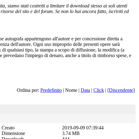
 siamo stati costretti a limitare il download stesso ai soli utenti
isorse del sito e del forum. Se non lo hai ancora fatto, iscriviti ed
one autografa appartengono all'autore e per concessione diretta a
cenza dell'autore. Ogni uso improprio delle presenti opere sarà
 di qualsiasi tipo, la stampa a scopo di diffusione, la modifica (a
 che prevedano l'impiego di denaro, anche a titolo di rimborso spese, e
Ordina per:
Predefinito
| Nome |
Data
|
Click
|
[Discendente
]
Creato
2019-09-09 07:39:44
Dimensione
3.74 MB
Downloads
444