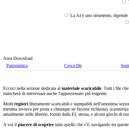
T
La AI è uno strumento, dipende l
Area Download
Panoramica
Cerca file
Sop
Eccoci nella sezione dedicata al
materiale scaricabile
. Tutti i file 
mancherà di interessare anche l'appassionato più esigente.
Molti
registri
liberamente scaricabili e stampabili nell'omonima sezio
triestina inviava per posta a chiunque ne facesse richiesta), scannerizz
attualmente nelle librerie, forniti dalla EL stessa, e alcuni giochi di ruo
A voi il
piacere di scoprire
tutto quello che c'è, navigando tra quest