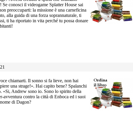
! Se conosci il videogame Splatter House sai
 non preoccuparti: la missione è una carneficina
tato, alla guida di una forza soprannaturale, ti
si, ti ha riportato in vita perché tu possa donare
bitanti!
021
oce chiamarti. Il sonno si fa lieve, non hai
mpiere una strage!». Hai capito bene? Spalanchi
. «Si, Andrew sono io. Sono lo spirito della
r-avventura contro la città di Enboca ed i suoi
el nome di Dagon?