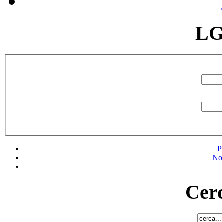
LG
P
No
Cerc