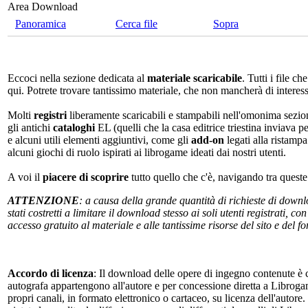
Area Download
Panoramica
Cerca file
Sopra
Eccoci nella sezione dedicata al
materiale scaricabile
. Tutti i file c
qui. Potrete trovare tantissimo materiale, che non mancherà di interes
Molti
registri
liberamente scaricabili e stampabili nell'omonima sezio
gli antichi
cataloghi
EL (quelli che la casa editrice triestina inviava p
e alcuni utili elementi aggiuntivi, come gli
add-on
legati alla ristampa
alcuni giochi di ruolo ispirati ai librogame ideati dai nostri utenti.
A voi il
piacere di scoprire
tutto quello che c'è, navigando tra quest
ATTENZIONE
: a causa della grande quantità di richieste di down
stati costretti a limitare il download stesso ai soli utenti registrati, 
accesso gratuito al materiale e alle tantissime risorse del sito e del 
Accordo di licenza
: Il download delle opere di ingegno contenute è c
autografa appartengono all'autore e per concessione diretta a Librogam
propri canali, in formato elettronico o cartaceo, su licenza dell'autor