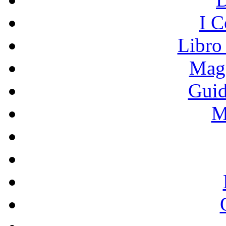
I C
Libro
Mage
Guid
M