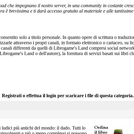
ad che impegnano il nostro server, in una community in costante crescita,
a è brevissima e ti darà accesso gratuito al materiale e alle tantissime r
onsentito solo a titolo personale. In quanto opere di scrittura o traduzi
arle attraverso i propri canali, in formato elettronico o cartaceo, su li
r canali differenti da quelli di Librogame's Land compresi social network
 Librogame's Land o dell'autore), la fornitura di servizi basati sui libri
Registrati o effettua il login per scaricare i file di questa categoria.
 ludici più antichi del mondo: il dado. Tutti lo
coinvolgenti e più o meno complessi si possono