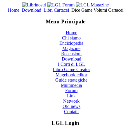
Home
Download
Libri Cartacei
Dice Game Volumi Cartacei
Menu Principale
Home
Chi siamo
Enciclopedia
Magazine
Recensioni
Download
I Corti di LGL
Libro Game Creator
Magebook editor
Guide strategiche
Multimedia
Forum
Link
Network
Old news
Contatti
LGL Login