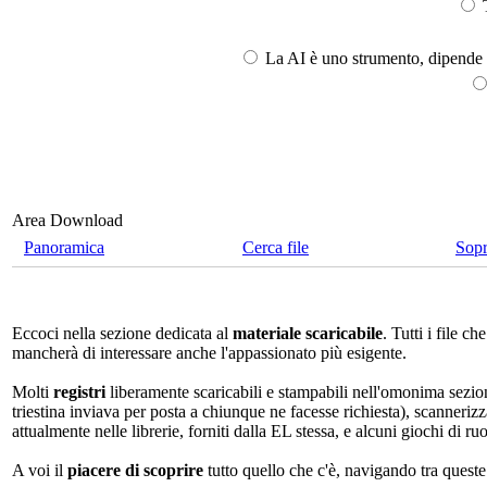
T
La AI è uno strumento, dipende l
Area Download
Panoramica
Cerca file
Sop
Eccoci nella sezione dedicata al
materiale scaricabile
. Tutti i file 
mancherà di interessare anche l'appassionato più esigente.
Molti
registri
liberamente scaricabili e stampabili nell'omonima sezio
triestina inviava per posta a chiunque ne facesse richiesta), scannerizz
attualmente nelle librerie, forniti dalla EL stessa, e alcuni giochi di ruo
A voi il
piacere di scoprire
tutto quello che c'è, navigando tra quest