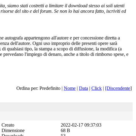
 siamo stati costretti a limitare il download stesso ai soli utenti
isorse del sito e del forum. Se non lo hai ancora fatto, iscriviti ed
one autografa appartengono all'autore e per concessione diretta a
cenza dell'autore. Ogni uso improprio delle presenti opere sarà
 di qualsiasi tipo, la stampa a scopo di diffusione, la modifica (a
 che prevedano l'impiego di denaro, anche a titolo di rimborso spese, e
Ordina per: Predefinito |
Nome
|
Data
|
Click
|
[Discendente
]
Creato
2022-02-17 09:37:03
Dimensione
68 B
Downloads
53