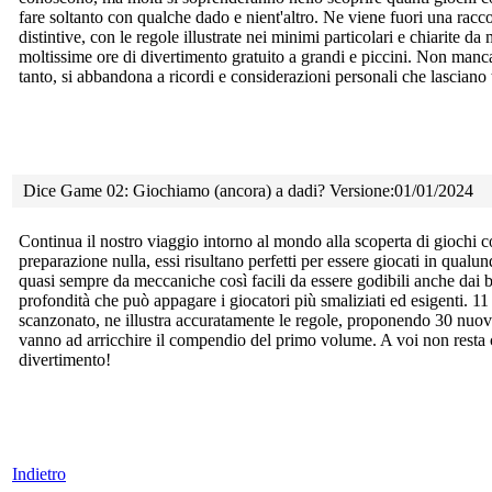
fare soltanto con qualche dado e nient'altro. Ne viene fuori una racco
distintive, con le regole illustrate nei minimi particolari e chiarite 
moltissime ore di divertimento gratuito a grandi e piccini. Non manca
tanto, si abbandona a ricordi e considerazioni personali che lasciano 
Dice Game 02: Giochiamo (ancora) a dadi? Versione:01/01/2024
Continua il nostro viaggio intorno al mondo alla scoperta di giochi
c
preparazione nulla, essi risultano perfetti per essere giocati in qu
quasi sempre da meccaniche così facili da essere godibili anche dai
profondità che può appagare i giocatori più smaliziati ed esigenti. 1
scanzonato, ne illustra accuratamente le regole, proponendo 30 nuovi 
vanno ad arricchire il compendio del primo volume. A voi non resta 
divertimento!
Indietro