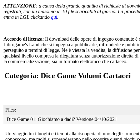
ATTENZIONE
: a causa della grande quantità di richieste di downlo
registrati, con un massimo di 10 file scaricabili al giorno. La procedur
entra in LGL clickando
qui
.
Accordo di licenza
: Il download delle opere di ingegno contenute è c
Librogame's Land che si impegna a pubblicarle, diffonderle e pubblicizz
perseguito a termini di legge. Ne è vietata la vendita, la diffusione pe
qualsiasi livello compresa la rilegatura senza autorizzazione diretta di
la commercializzazione, sia in formato elettronico che cartaceo.
Categoria: Dice Game Volumi Cartacei
Files:
Dice Game 01: Giochiamo a dadi? Versione:04/10/2021
Un viaggio tra i luoghi e i tempi alla riscoperta di uno degli
strumenti
conoscono, ma molti si soprenderanno nello scoprire quanti giochi 