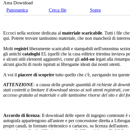
Area Download
Panoramica
Cerca file
Sopra
Eccoci nella sezione dedicata al
materiale scaricabile
. Tutti i file c
qui. Potrete trovare tantissimo materiale, che non mancherà di interes
Molti
registri
liberamente scaricabili e stampabili nell'omonima sezio
gli antichi
cataloghi
EL (quelli che la casa editrice triestina inviava p
e alcuni utili elementi aggiuntivi, come gli
add-on
legati alla ristampa
alcuni giochi di ruolo ispirati ai librogame ideati dai nostri utenti.
A voi il
piacere di scoprire
tutto quello che c'è, navigando tra quest
ATTENZIONE
: a causa della grande quantità di richieste di down
stati costretti a limitare il download stesso ai soli utenti registrati, 
accesso gratuito al materiale e alle tantissime risorse del sito e del 
Accordo di licenza
: Il download delle opere di ingegno contenute è c
autografa appartengono all'autore e per concessione diretta a Librogam
propri canali, in formato elettronico o cartaceo, su licenza dell'autor