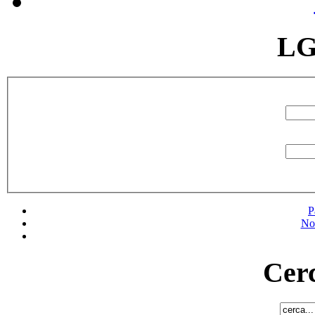
LG
P
No
Cerc