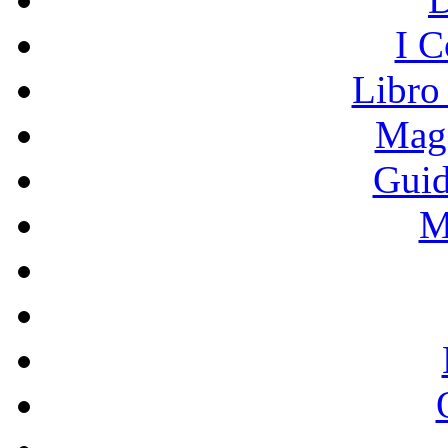
I C
Libro
Mage
Guid
M