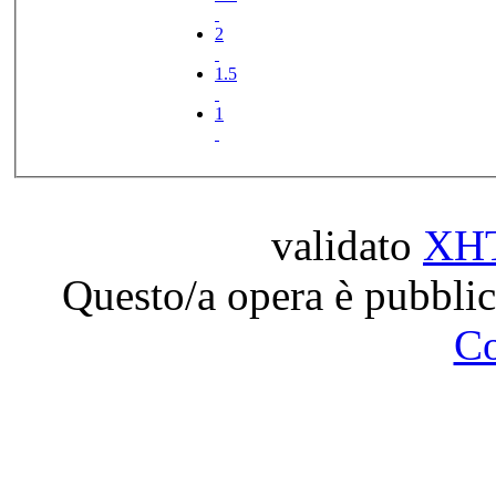
2
1.5
1
validato
XH
Questo/a opera è pubblic
C