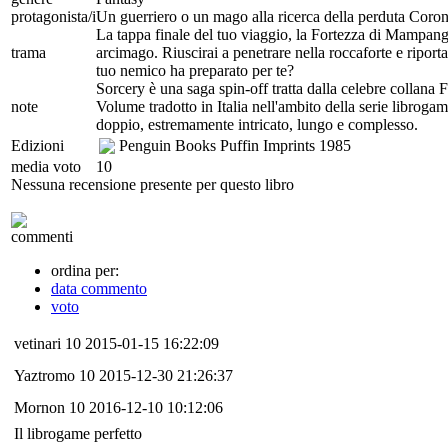
protagonista/i
Un guerriero o un mago alla ricerca della perduta Coron
La tappa finale del tuo viaggio, la Fortezza di Mampang t
trama
arcimago. Riuscirai a penetrare nella roccaforte e riportar
tuo nemico ha preparato per te?
Sorcery è una saga spin-off tratta dalla celebre collana F
note
Volume tradotto in Italia nell'ambito della serie librogam
doppio, estremamente intricato, lungo e complesso.
Edizioni
Penguin Books Puffin Imprints
1985
media voto
10
Nessuna recensione presente per questo libro
commenti
ordina per:
data commento
voto
vetinari
10
2015-01-15 16:22:09
Yaztromo
10
2015-12-30 21:26:37
Mornon
10
2016-12-10 10:12:06
Il librogame perfetto