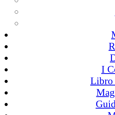
R
I C
Libro
Mage
Guid