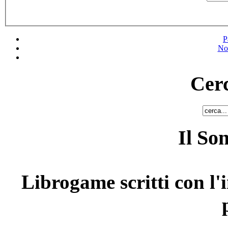
P
No
Cerc
Il So
Librogame scritti con l'i