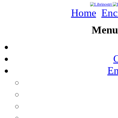
Home
Enc
Menu 
C
En