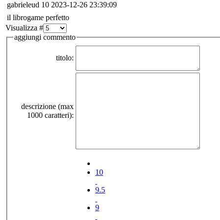
gabrieleud
10
2023-12-26 23:39:09
il librogame perfetto
Visualizza #
aggiungi commento
titolo:
descrizione (max
1000 caratteri):
10
9.5
9