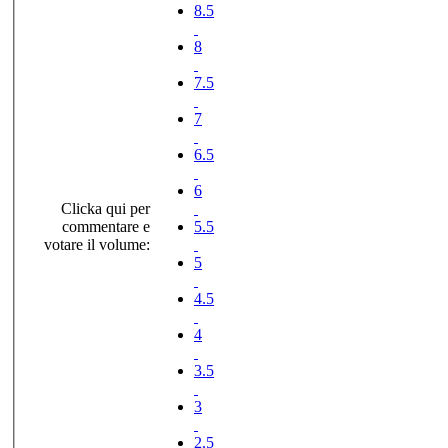
8.5
8
7.5
7
6.5
6
Clicka qui per
commentare e
5.5
votare il volume:
5
4.5
4
3.5
3
2.5