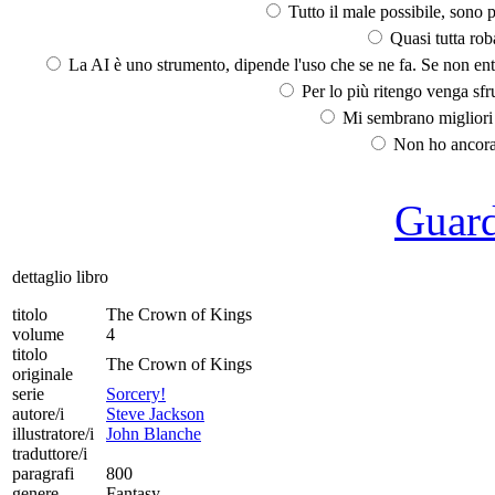
Tutto il male possibile, sono p
Quasi tutta rob
La AI è uno strumento, dipende l'uso che se ne fa. Se non ent
Per lo più ritengo venga sfru
Mi sembrano migliori d
Non ho ancora 
Guarda
dettaglio libro
titolo
The Crown of Kings
volume
4
titolo
The Crown of Kings
originale
serie
Sorcery!
autore/i
Steve Jackson
illustratore/i
John Blanche
traduttore/i
paragrafi
800
genere
Fantasy