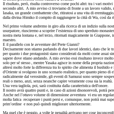
Il risultato, però, risulta controverso come pochi altri: tra i vari mot
secondo altri. A mio avviso ci troviamo di fronte a un lavoro valido, m
Iasaka, un grande combattente che, ritiratosi a una vita di eremitaggi
dalla divina Himiko il compito di raggiungere la città di Wa, così da ri
Nel primo volume andremo in giro alla ricerca di un indizio sulla nos
usurpatore, riusciremo a scoprire l’esistenza di uno sperduto monast
nostra meta lontana e, nel terzo, ritornati magicamente in Giappone, i
maestro.
E il parallelo con le avventure del Prete Gianni?
Decisamente non stiamo parlando di due lavori identici, dato che le tr
per quanto i due protagonisti siano considerati da molti come assai s
sapere dove stiano andando. A mio avviso essi risultano invece molto
solo per sé stesso , mentre Yasaka agisce in nome della propria nazion
altresì molto forte la differenza tra lo spirito che alimenta il bushido 
d'Oriente si svolgono in uno scenario realistico, per quanto pieno di e
radicalmente dal verosimile, gli eventi di Samurai sono sempre sospesi
reali o meno, anzi, senza neanche capire veramente cosa sia la realtà.
Una vera tagliola, poi, sarà costituita dalla caratteristica dell'onore.
Il nostro avrà quattro punti e, in caso di azioni disonorevoli, potrà pe
Anche nel l’ottavo volume di dimensione avventura vi era un regolame
molta fatica recuperare i punti persi e, comunque, non potrà mai superar
prim’ordine e non può quindi migliorare ulteriormente.
Ma quel che è peggio, a volte le penalità arrivano per cose inconcepib