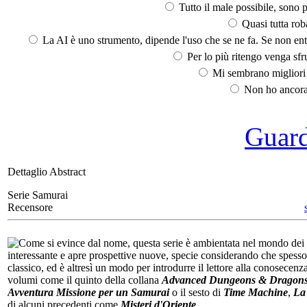
Tutto il male possibile, sono p
Quasi tutta rob
La AI è uno strumento, dipende l'uso che se ne fa. Se non ent
Per lo più ritengo venga sfru
Mi sembrano migliori d
Non ho ancora 
Guarda
Dettaglio Abstract
Serie Samurai
Recensore
Come si evince dal nome, questa serie è ambientata nel mondo dei s
interessante e apre prospettive nuove, specie considerando che spesso l
classico, ed è altresì un modo per introdurre il lettore alla conosecenza
volumi come il quinto della collana
Advanced Dungeons & Dragon
Avventura
Missione per un Samurai
o il sesto di
Time Machine
,
La
di alcuni precedenti come
Misteri d'Oriente
.