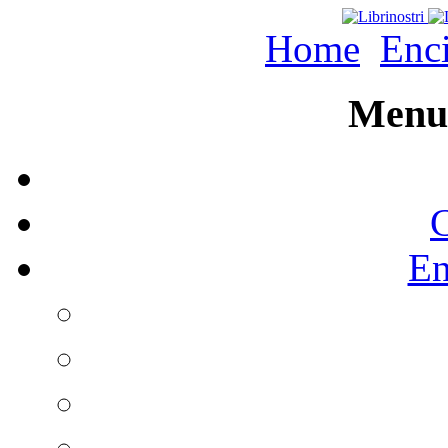
Home
Enc
Menu 
C
En