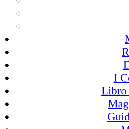
R
I C
Libro
Mage
Guid