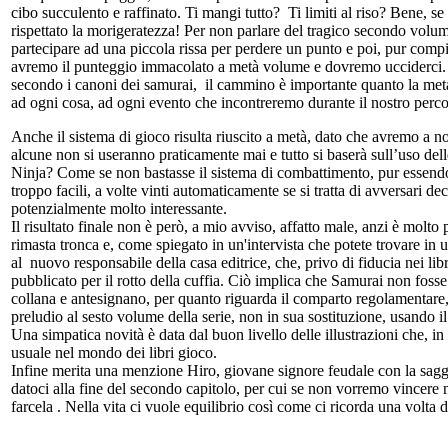
cibo succulento e raffinato. Ti mangi tutto? Ti limiti al riso? Bene, se
rispettato la morigeratezza! Per non parlare del tragico secondo volum
partecipare ad una piccola rissa per perdere un punto e poi, pur comp
avremo il punteggio immacolato a metà volume e dovremo ucciderci. U
secondo i canoni dei samurai, il cammino è importante quanto la meta
ad ogni cosa, ad ogni evento che incontreremo durante il nostro perco
Anche il sistema di gioco risulta riuscito a metà, dato che avremo a 
alcune non si useranno praticamente mai e tutto si baserà sull’uso dell
Ninja? Come se non bastasse il sistema di combattimento, pur essendo l
troppo facili, a volte vinti automaticamente se si tratta di avversari 
potenzialmente molto interessante.
Il risultato finale non è però, a mio avviso, affatto male, anzi è molto 
rimasta tronca e, come spiegato in un'intervista che potete trovare i
al nuovo responsabile della casa editrice, che, privo di fiducia nei l
pubblicato per il rotto della cuffia. Ciò implica che Samurai non foss
collana e antesignano, per quanto riguarda il comparto regolamentare,
preludio al sesto volume della serie, non in sua sostituzione, usando 
Una simpatica novità è data dal buon livello delle illustrazioni che, 
usuale nel mondo dei libri gioco.
Infine merita una menzione Hiro, giovane signore feudale con la sa
datoci alla fine del secondo capitolo, per cui se non vorremo vincere
farcela . Nella vita ci vuole equilibrio così come ci ricorda una volta d