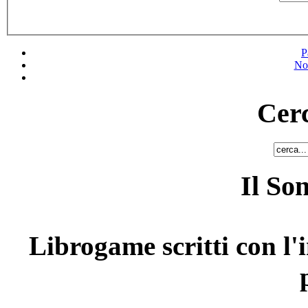
P
No
Cerc
Il So
Librogame scritti con l'i