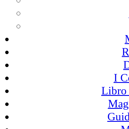
R
I C
Libro
Mage
Guid