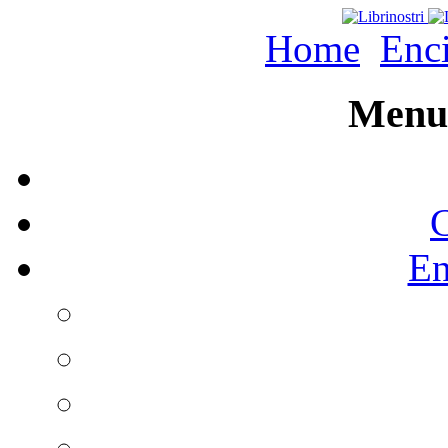
Home
Enc
Menu 
C
En