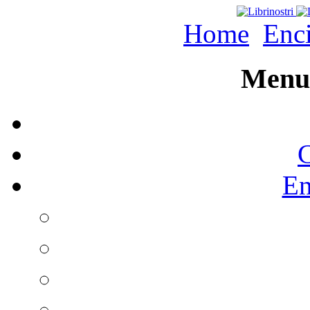
Home
Enc
Menu 
C
En