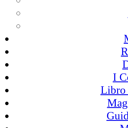
R
I C
Libro
Mage
Guid