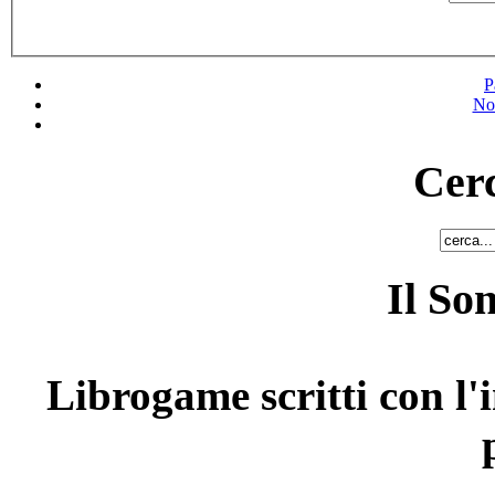
P
No
Cerc
Il So
Librogame scritti con l'i