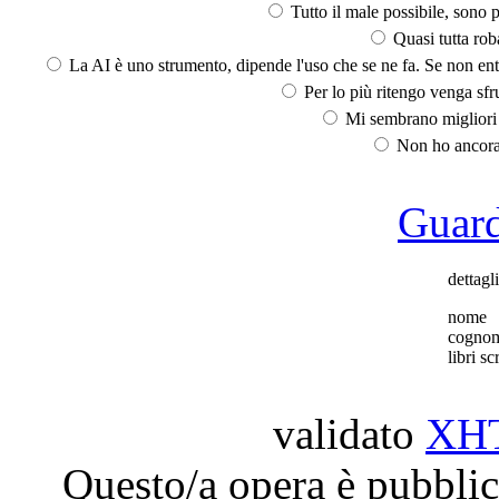
Tutto il male possibile, sono p
Quasi tutta rob
La AI è uno strumento, dipende l'uso che se ne fa. Se non ent
Per lo più ritengo venga sfru
Mi sembrano migliori d
Non ho ancora 
Guarda
dettagl
nome
cogno
libri scr
validato
XH
Questo/a opera è pubblic