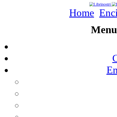
Home
Enc
Menu 
C
En