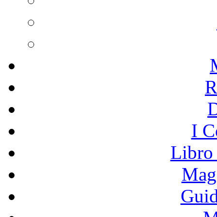
R
I C
Libro
Mage
Guid