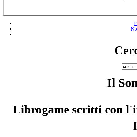
P
No
Cerc
Il So
Librogame scritti con l'i