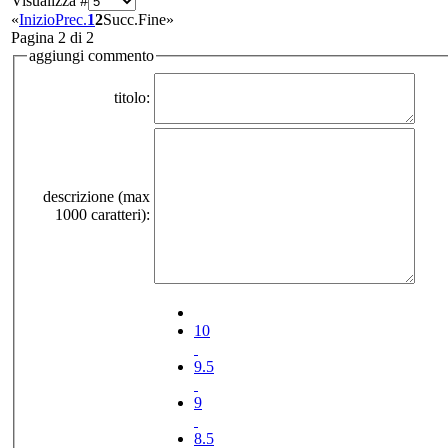
Visualizza #
«
Inizio
Prec.
1
2
Succ.
Fine
»
Pagina 2 di 2
aggiungi commento
titolo:
descrizione (max
1000 caratteri):
10
9.5
9
8.5