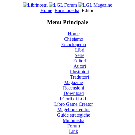
Home
Enciclopedia
Editori
Menu Principale
Home
Chi siamo
Enciclopedia
Libri
Serie
Editori
Autori
Illustratori
Traduttori
Magazine
Recensioni
Download
I Corti di LGL
Libro Game Creator
Magebook editor
Guide strategiche
Multimedia
Forum
Link