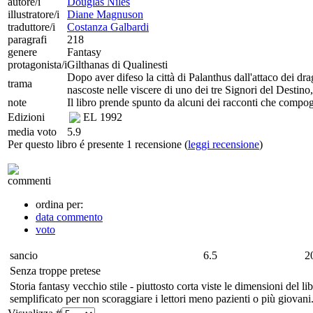
autore/i
Douglas Niles
illustratore/i
Diane Magnuson
traduttore/i
Costanza Galbardi
paragrafi
218
genere
Fantasy
protagonista/i
Gilthanas di Qualinesti
Dopo aver difeso la città di Palanthus dall'attaco dei dr
trama
nascoste nelle viscere di uno dei tre Signori del Destino,
note
Il libro prende spunto da alcuni dei racconti che compo
Edizioni
EL
1992
media voto
5.9
Per questo libro é presente 1 recensione (
leggi recensione
)
commenti
ordina per:
data commento
voto
sancio
6.5
2
Senza troppe pretese
Storia fantasy vecchio stile - piuttosto corta viste le dimensioni de
semplificato per non scoraggiare i lettori meno pazienti o più giovan