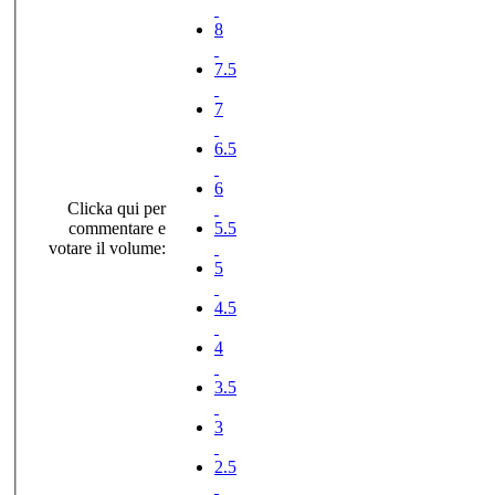
8
7.5
7
6.5
6
Clicka qui per
commentare e
5.5
votare il volume:
5
4.5
4
3.5
3
2.5