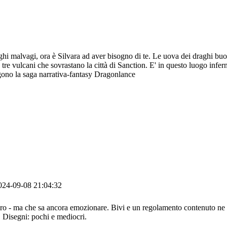
aghi malvagi, ora è Silvara ad aver bisogno di te. Le uova dei draghi buon
 tre vulcani che sovrastano la città di Sanction. E' in questo luogo infer
gono la saga narrativa-fantasy Dragonlance
024-09-08 21:04:32
l libro - ma che sa ancora emozionare. Bivi e un regolamento contenuto n
i. Disegni: pochi e mediocri.