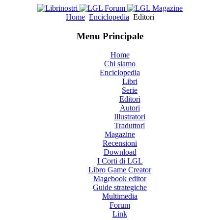
Home
Enciclopedia
Editori
Menu Principale
Home
Chi siamo
Enciclopedia
Libri
Serie
Editori
Autori
Illustratori
Traduttori
Magazine
Recensioni
Download
I Corti di LGL
Libro Game Creator
Magebook editor
Guide strategiche
Multimedia
Forum
Link