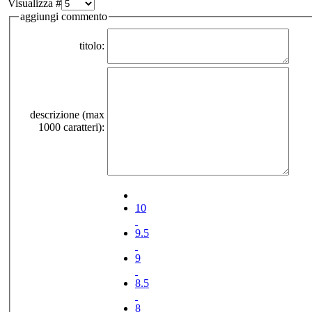
Visualizza #
aggiungi commento
titolo:
descrizione (max
1000 caratteri):
10
9.5
9
8.5
8