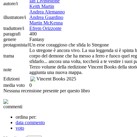
Ian Livingstone
autore/i
Keith Martin
Andrea Alemanno
illustratore/i
Andrea Guardino
Martin McKenna
traduttore/i
Efrem Orizzonte
paragrafi
400
genere
Fantasy
protagonista/i
Un eroe coraggioso che sfida lo Stregone
Lo stregone è ancora vivo. La sua leggenda si è spinta be
trama
corpo del demone che ha messo a ferro e fuoco quel regn
sfidarlo... ancora una volta, toccherà a te vestire i suoi p
Terzo volume della riedizione Vincent Books della storica 
note
aggiunta una nuova mappa.
Edizioni
Vincent Books
2025
media voto
0
Nessuna recensione presente per questo libro
commenti
ordina per:
data commento
voto