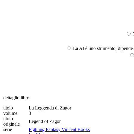
T
La AI è uno strumento, dipende l
dettaglio libro
titolo
La Leggenda di Zagor
volume
3
titolo
Legend of Zagor
originale
serie
Fighting Fantasy Vincent Books