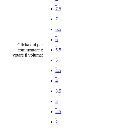
7.5
7
6.5
6
Clicka qui per
commentare e
5.5
votare il volume:
5
4.5
4
3.5
3
2.5
2