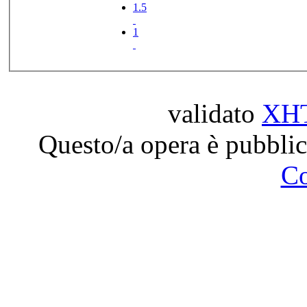
1.5
1
validato
XH
Questo/a opera è pubblic
C