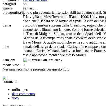
paragrafi
550
genere
Fantasy
protagonista/i
Uno o più avventurieri selezionabili tra quattro classi: 
È la vigilia di Mezz’Inverno dell’anno 1000. Un vento ge
a te e che ti separa dalle rovine di Spyte, la città dei M
trama
custoditi i misteri supremi della Creazione, segreti che p
cinque stelle illuminano la notte. Sono le forme celestiali
le Terre di Midgard. Solo tu, armato della Spada della Vi
Si tratta della ristampa revisionata e corretta della serie
Dave Morris. A quelle modifiche se ne sono aggiunte altr
note
attuale della saga della spada. Cartografia e mappe a c
a cura di Enrico Menara, Ludovico Incidenza e Frances
testi e approfondimenti dello stesso Morris.
Edizioni
Librarsi Edizioni
2025
media voto
0
Nessuna recensione presente per questo libro
commenti
ordina per:
data commento
voto