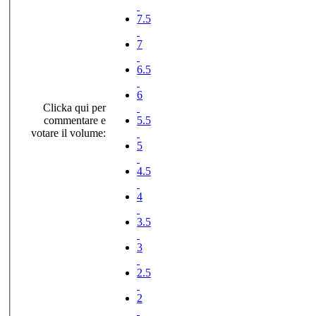
7.5
7
6.5
6
Clicka qui per
commentare e
5.5
votare il volume:
5
4.5
4
3.5
3
2.5
2