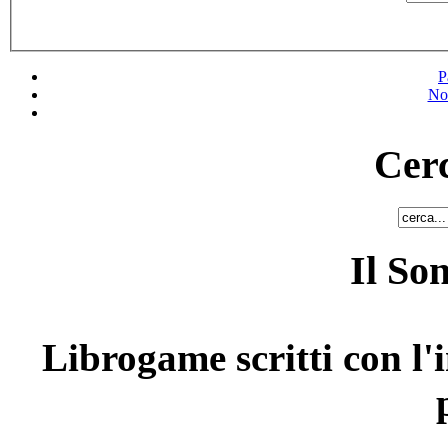
P
No
Cerc
Il So
Librogame scritti con l'i