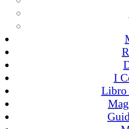
R
I C
Libro
Mage
Guid