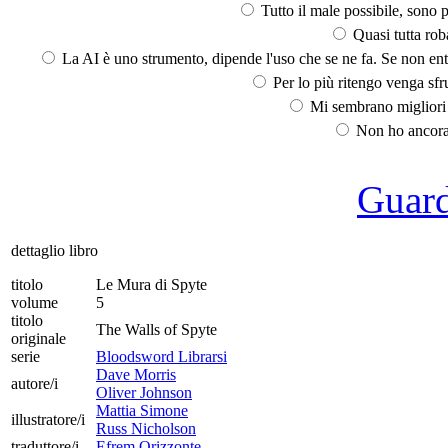
Tutto il male possibile, sono p
Quasi tutta rob
La AI è uno strumento, dipende l'uso che se ne fa. Se non ent
Per lo più ritengo venga sfru
Mi sembrano migliori d
Non ho ancora 
Guarda
dettaglio libro
titolo
Le Mura di Spyte
volume
5
titolo
The Walls of Spyte
originale
serie
Bloodsword Librarsi
Dave Morris
autore/i
Oliver Johnson
Mattia Simone
illustratore/i
Russ Nicholson
traduttore/i
Efrem Orizzonte