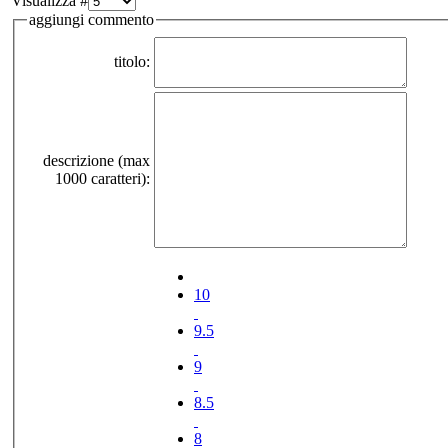
Visualizza #
aggiungi commento
titolo:
descrizione (max
1000 caratteri):
10
9.5
9
8.5
8