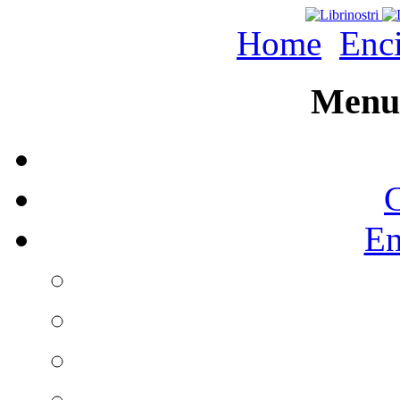
Home
Enc
Menu 
C
En