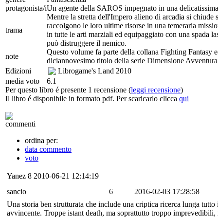
protagonista/i
Un agente della SAROS impegnato in una delicatissima
Mentre la stretta dell'Impero alieno di arcadia si chiude
raccolgono le loro ultime risorse in una temeraria mission
trama
in tutte le arti marziali ed equipaggiato con una spada las
può distruggere il nemico.
Questo volume fa parte della collana Fighting Fantasy ed è
note
diciannovesimo titolo della serie Dimensione Avventura 
Edizioni
Librogame's Land
2010
media voto
6.1
Per questo libro é presente 1 recensione (
leggi recensione
)
Il libro é disponibile in formato pdf. Per scaricarlo clicca
qui
commenti
ordina per:
data commento
voto
Yanez
8
2010-06-21 12:14:19
sancio
6
2016-02-03 17:28:58
Una storia ben strutturata che include una criptica ricerca lunga tutt
avvincente. Troppe istant death, ma soprattutto troppo imprevedibili, r