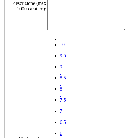
descrizione (max
1000 caratteri):
10
9.5
9
8.5
8
7.5
7
6.5
6