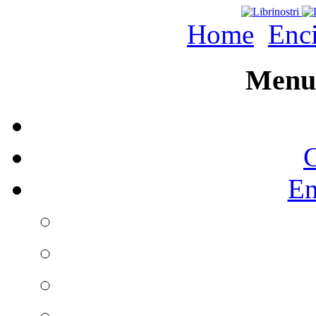
Home
Enc
Menu 
C
En