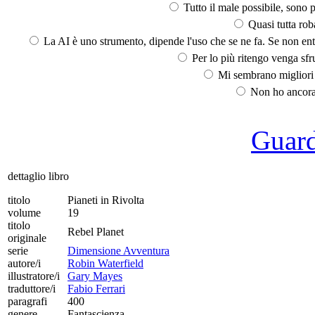
Tutto il male possibile, sono p
Quasi tutta rob
La AI è uno strumento, dipende l'uso che se ne fa. Se non ent
Per lo più ritengo venga sfru
Mi sembrano migliori d
Non ho ancora 
Guarda
dettaglio libro
titolo
Pianeti in Rivolta
volume
19
titolo
Rebel Planet
originale
serie
Dimensione Avventura
autore/i
Robin Waterfield
illustratore/i
Gary Mayes
traduttore/i
Fabio Ferrari
paragrafi
400
genere
Fantascienza