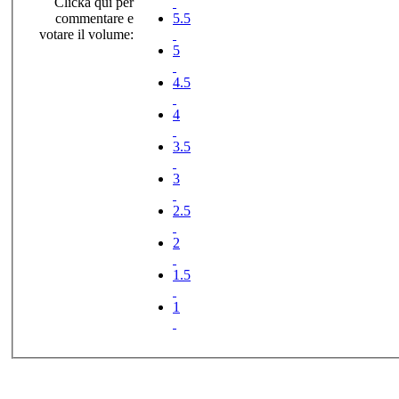
Clicka qui per
commentare e
5.5
votare il volume:
5
4.5
4
3.5
3
2.5
2
1.5
1