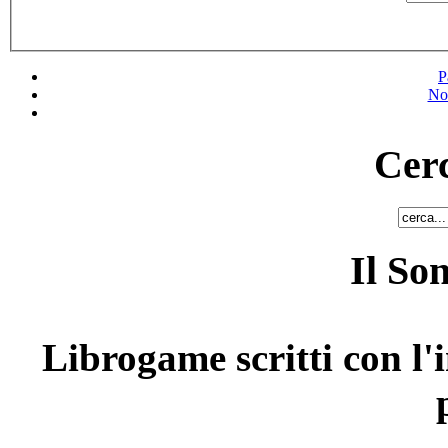
P
No
Cerc
Il So
Librogame scritti con l'i