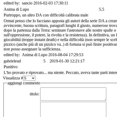
edited by: sancio 2016-02-03 17:30:11
Anima di Lupo
5.5
Purtroppo, un altro DA con difficoltà calibrata male
Ormai penso che lo facciano apposta gli autori della serie DA a creare 
avvincente, buona scrittura, paragrafi lunghi il giusto, numerose trov
dopo la partenza dalla Terra: seminare l'astronave alle nostre spalle o 
sull'oppressione, il potere, la rivolta e la resistenza). In definitiva, 
giocabilitá (troppe instant death) e nella difficoltà (non sempre le sc
pizzico (anche più di un pizzico va..) di fortuna si può finire positivame
non posso assegnare la sufficienza.
edited by: Anima di Lupo 2016-08-04 17:29:53
gabrieleud
5
2019-01-30 12:21:17
Punitivo
L'ho provato e riprovato... ma niente. Peccato, aveva tante parti intere
Visualizza #
aggiungi commento
titolo: