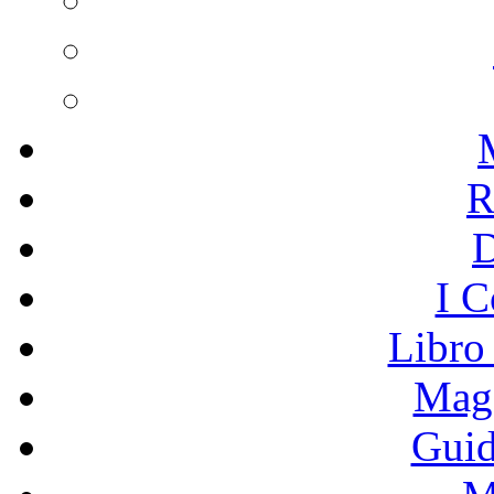
R
I C
Libro
Mage
Guid