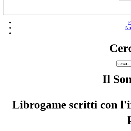
P
No
Cerc
Il So
Librogame scritti con l'i