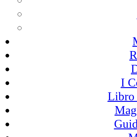
R
I C
Libro
Mage
Guid