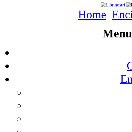
Home
Enc
Menu 
C
En