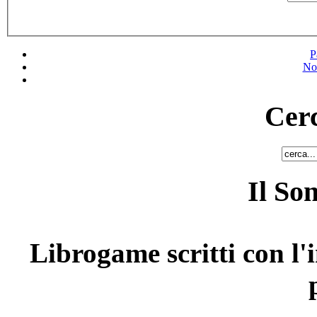
P
No
Cerc
Il So
Librogame scritti con l'i