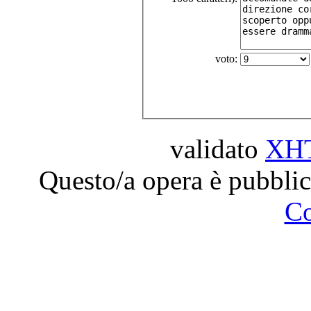
voto:
validato
XH
Questo/a opera è pubblic
C