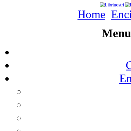
Home
Enc
Menu 
C
En