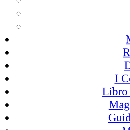
R
I C
Libro
Mage
Guid