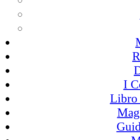
R
I C
Libro
Mage
Guid