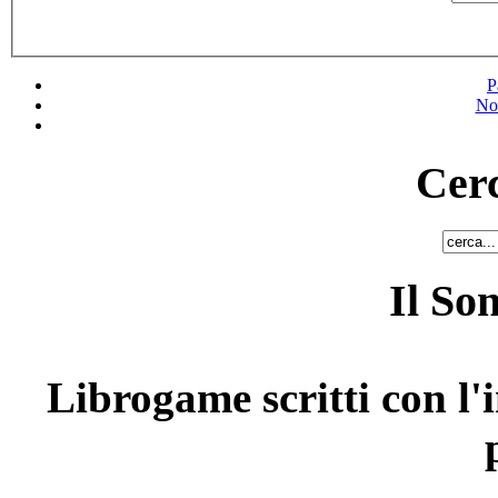
P
No
Cerc
Il So
Librogame scritti con l'i