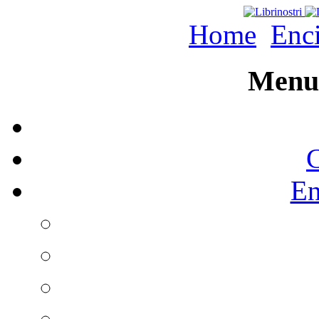
Home
Enc
Menu 
C
En