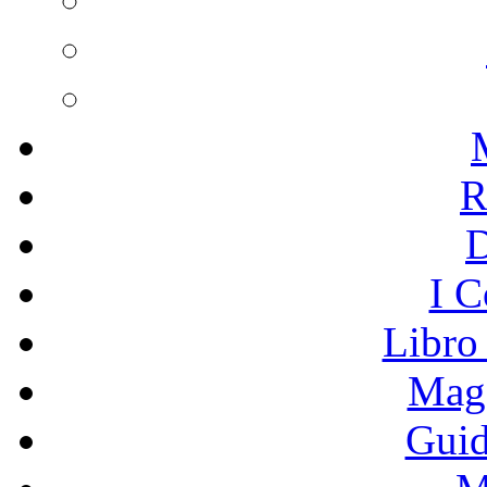
R
I C
Libro
Mage
Guid