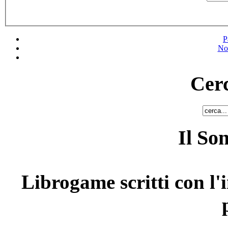
P
No
Cerc
Il So
Librogame scritti con l'i