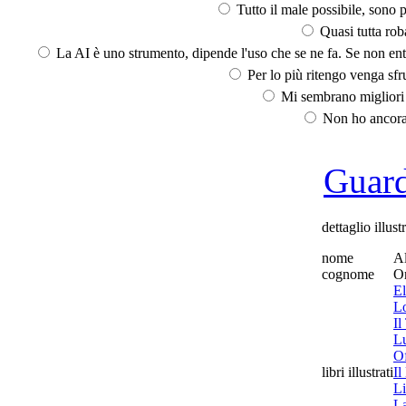
Tutto il male possibile, sono p
Quasi tutta rob
La AI è uno strumento, dipende l'uso che se ne fa. Se non ent
Per lo più ritengo venga sfru
Mi sembrano migliori d
Non ho ancora 
Guarda
dettaglio illust
nome
Al
cognome
Or
E
L
Il
Lu
Of
libri illustrati
Il
L
L