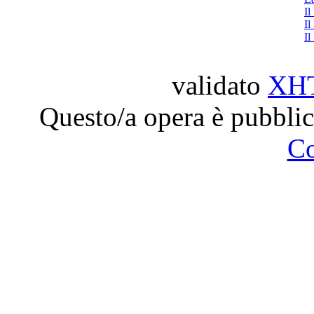
Il
Il
Il
validato
XH
Questo/a opera è pubblic
C