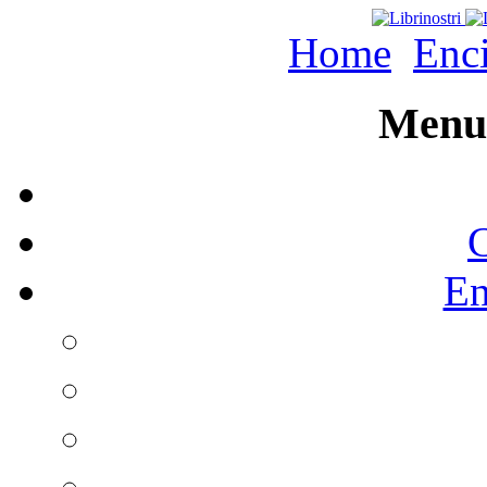
Home
Enc
Menu 
C
En