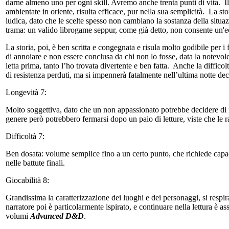
darne almeno uno per ogni skill. Avremo anche trenta punti di vita. I
ambientate in oriente, risulta efficace, pur nella sua semplicità. La sto
ludica, dato che le scelte spesso non cambiano la sostanza della situaz
trama: un valido librogame seppur, come già detto, non consente un'e
La storia, poi, è ben scritta e congegnata e risula molto godibile per i
di annoiare e non essere conclusa da chi non lo fosse, data la notevo
letta prima, tanto l’ho trovata divertente e ben fatta. Anche la diffico
di resistenza perduti, ma si impennerà fatalmente nell’ultima notte dec
Longevità 7:
Molto soggettiva, dato che un non appassionato potrebbe decidere di n
genere però potrebbero fermarsi dopo un paio di letture, viste che le 
Difficoltà 7:
Ben dosata: volume semplice fino a un certo punto, che richiede capaci
nelle battute finali.
Giocabilità 8:
Grandissima la caratterizzazione dei luoghi e dei personaggi, si respi
narratore poi è particolarmente ispirato, e continuare nella lettura è a
volumi
Advanced D&D
.