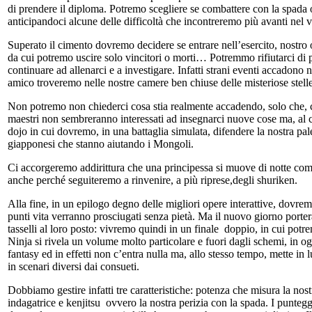
di prendere il diploma. Potremo scegliere se combattere con la spada o
anticipandoci alcune delle difficoltà che incontreremo più avanti nel 
Superato il cimento dovremo decidere se entrare nell’esercito, nostro o
da cui potremo uscire solo vincitori o morti… Potremmo rifiutarci di 
continuare ad allenarci e a investigare. Infatti strani eventi accadono n
amico troveremo nelle nostre camere ben chiuse delle misteriose stelle
Non potremo non chiederci cosa stia realmente accadendo, solo che, co
maestri non sembreranno interessati ad insegnarci nuove cose ma, al co
dojo in cui dovremo, in una battaglia simulata, difendere la nostra pal
giapponesi che stanno aiutando i Mongoli.
Ci accorgeremo addirittura che una principessa si muove di notte comp
anche perché seguiteremo a rinvenire, a più riprese,degli shuriken.
Alla fine, in un epilogo degno delle migliori opere interattive, dovrem
punti vita verranno prosciugati senza pietà. Ma il nuovo giorno porterà
tasselli al loro posto: vivremo quindi in un finale doppio, in cui potr
Ninja si rivela un volume molto particolare e fuori dagli schemi, in og
fantasy ed in effetti non c’entra nulla ma, allo stesso tempo, mette in
in scenari diversi dai consueti.
Dobbiamo gestire infatti tre caratteristiche: potenza che misura la nostr
indagatrice e kenjitsu ovvero la nostra perizia con la spada. I punteggi