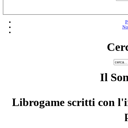
P
No
Cerc
Il So
Librogame scritti con l'i