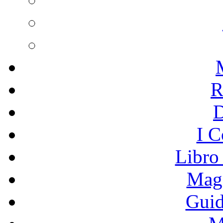
R
I C
Libro
Mage
Guid