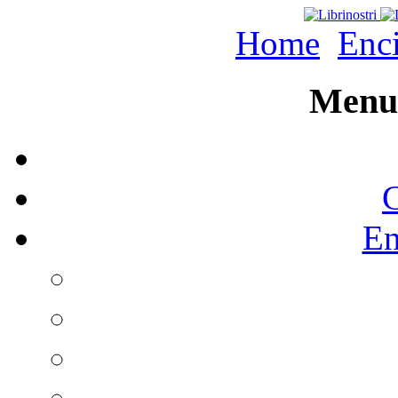
Home
Enc
Menu 
C
En