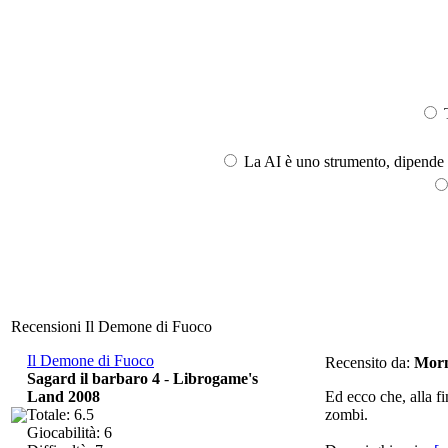
T
La AI è uno strumento, dipende l
Recensioni Il Demone di Fuoco
Il Demone di Fuoco
Recensito da:
Mor
Sagard il barbaro 4
-
Librogame's
Land 2008
Ed ecco che, alla fi
Totale: 6.5
zombi.
Giocabilità: 6