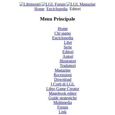
Home
Enciclopedia
Editori
Menu Principale
Home
Chi siamo
Enciclopedia
Libri
Serie
Editori
Autori
Illustratori
Traduttori
Magazine
Recensioni
Download
I Corti di LGL
Libro Game Creator
Magebook editor
Guide strategiche
Multimedia
Forum
Link