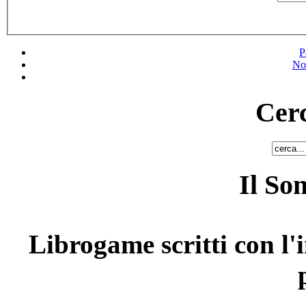
P
No
Cerc
Il So
Librogame scritti con l'i