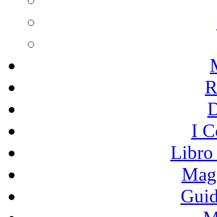
R
I C
Libro
Mage
Guid