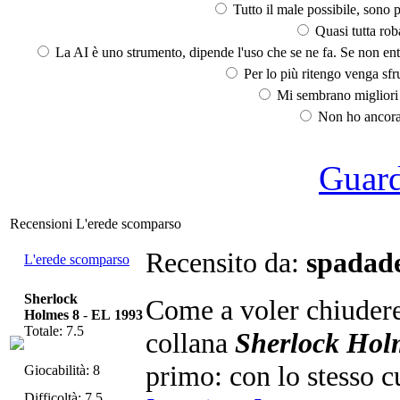
Tutto il male possibile, sono p
Quasi tutta rob
La AI è uno strumento, dipende l'uso che se ne fa. Se non ent
Per lo più ritengo venga sfru
Mi sembrano migliori d
Non ho ancora 
Guarda
Recensioni L'erede scomparso
Recensito da:
spadade
L'erede scomparso
Sherlock
Come a voler chiudere
Holmes 8
-
EL 1993
Totale: 7.5
collana
Sherlock Hol
primo: con lo stesso c
Giocabilità: 8
Difficoltà: 7.5