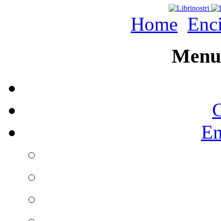
Home
Enc
Menu 
C
En