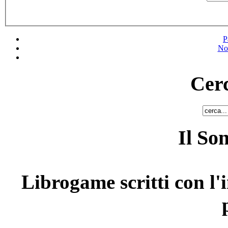
P
No
Cerc
Il So
Librogame scritti con l'i