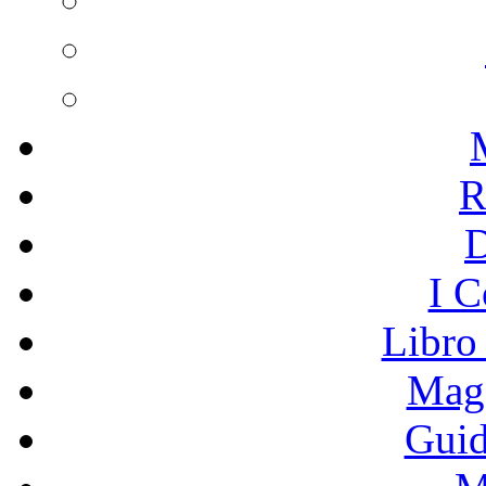
R
I C
Libro
Mage
Guid