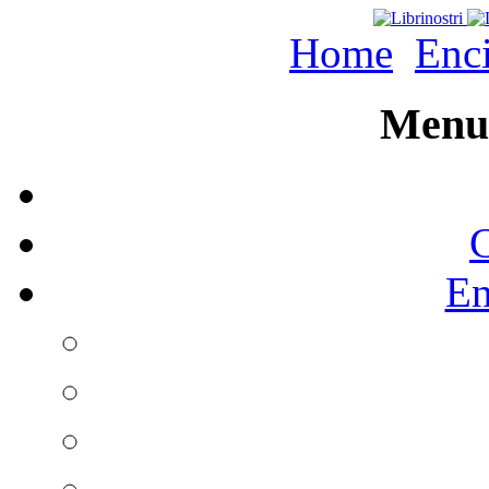
Home
Enc
Menu 
C
En