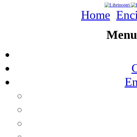
Home
Enc
Menu 
C
En