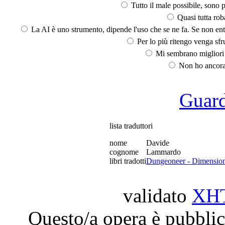
Tutto il male possibile, sono p
Quasi tutta rob
La AI è uno strumento, dipende l'uso che se ne fa. Se non ent
Per lo più ritengo venga sfru
Mi sembrano migliori d
Non ho ancora 
Guarda
lista traduttori
nome
Davide
cognome
Lammardo
libri tradotti
Dungeoneer - Dimension
validato
XH
Questo/a opera è pubblic