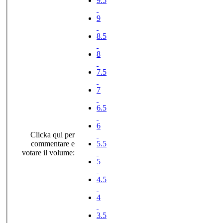
9.5
9
8.5
8
7.5
7
6.5
6
Clicka qui per
commentare e
5.5
votare il volume:
5
4.5
4
3.5