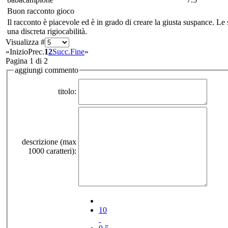
Buon racconto gioco
Il racconto è piacevole ed è in grado di creare la giusta suspance. Le 
una discreta rigiocabilità.
Visualizza #
«
Inizio
Prec.
1
2
Succ.
Fine
»
Pagina 1 di 2
aggiungi commento
titolo:
descrizione (max
1000 caratteri):
10