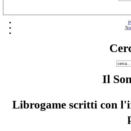
P
No
Cerc
Il So
Librogame scritti con l'i