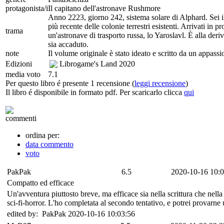
protagonista/i
Il capitano dell'astronave Rushmore
Anno 2223, giorno 242, sistema solare di Alphard. Sei il
più recente delle colonie terrestri esistenti. Arrivati in
trama
un'astronave di trasporto russa, lo Yaroslavl. È alla deri
sia accaduto.
note
Il volume originale è stato ideato e scritto da un appassi
Edizioni
Librogame's Land
2020
media voto
7.1
Per questo libro é presente 1 recensione (
leggi recensione
)
Il libro é disponibile in formato pdf. Per scaricarlo clicca
qui
commenti
ordina per:
data commento
voto
PakPak
6.5
2020-10-16 10:0
Compatto ed efficace
Un'avventura piuttosto breve, ma efficace sia nella scrittura che nell
sci-fi-horror. L'ho completata al secondo tentativo, e potrei provarne un
edited by: PakPak 2020-10-16 10:03:56