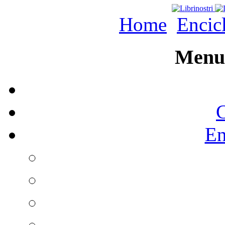
Home
Encic
Menu 
C
En