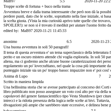
MaB97
5.5
2020-11-20 22:2
Troppe scelte di fortuna + buco nella trama
Avventura breve e dalla trama interessante che però non dà la possibil
perdere punti, dato che le scelte, soprattutto nella fase iniziale, si ba
la scelta giusta. (Vista la mia curiosità aprivo tutte quelle che tr
SPOILER!): se non si è trovato il medikit per aiutare l'uomo ferito d
edited by: MaB97 2020-11-21 11:45:33
anonimo
6.5
2020-11-23 
Una buona avventura in soli 50 paragrafi!
Il tema di questa avventura e' un tema superclassico della letteratura f
perito e un oscuro mistero attende chi voglia esplorarla. In soli 50 
aliena, ma ci godremo anche alcune buone caratterizzazioni dei person
regolamento un po' lovecraftiano, nel quale la cosa più importante da 
punteggio iniziale sia un po' troppo basso: impazzire non e' poi cosi' d
Anima di Lupo
7
2
Scritto in maniera limpida
Una bellissima storia che se avesse partecipato al concorso dei Cor
libro pubblicato non posso assegnare un voto così alto per via della s
capolavori del genere fantascientifico tipo Vesta Shutdown (per citare
intrecci e la ridotta presenza della logica nelle scelte ai bivi. Tuttavia,
divagazioni più ampie che sarebbero state eccessive, e delinea bene p
babacampione
7.5