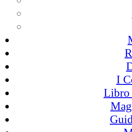
R
I C
Libro
Mage
Guid