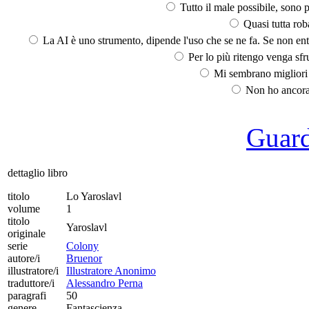
Tutto il male possibile, sono p
Quasi tutta rob
La AI è uno strumento, dipende l'uso che se ne fa. Se non ent
Per lo più ritengo venga sfru
Mi sembrano migliori d
Non ho ancora 
Guarda
dettaglio libro
titolo
Lo Yaroslavl
volume
1
titolo
Yaroslavl
originale
serie
Colony
autore/i
Bruenor
illustratore/i
Illustratore Anonimo
traduttore/i
Alessandro Perna
paragrafi
50
genere
Fantascienza