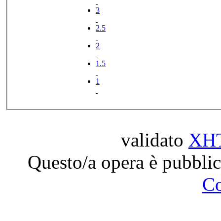
3
2.5
2
1.5
1
validato
XH
Questo/a opera è pubblic
C