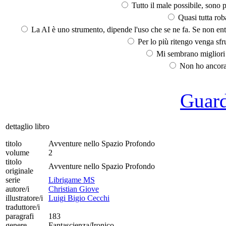
Tutto il male possibile, sono p
Quasi tutta rob
La AI è uno strumento, dipende l'uso che se ne fa. Se non ent
Per lo più ritengo venga sfru
Mi sembrano migliori d
Non ho ancora 
Guarda
dettaglio libro
titolo
Avventure nello Spazio Profondo
volume
2
titolo
Avventure nello Spazio Profondo
originale
serie
Librigame MS
autore/i
Christian Giove
illustratore/i
Luigi Bigio Cecchi
traduttore/i
paragrafi
183
genere
Fantascienza/Ironico