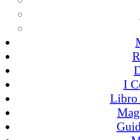
R
I C
Libro
Mage
Guid