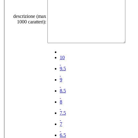
descrizione (max
1000 caratteri):
10
9.5
9
8.5
8
7.5
7
6.5