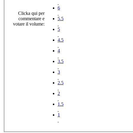
6
Clicka qui per
commentare e
5.5
votare il volume:
5
4.5
4
3.5
3
2.5
2
1.5
1