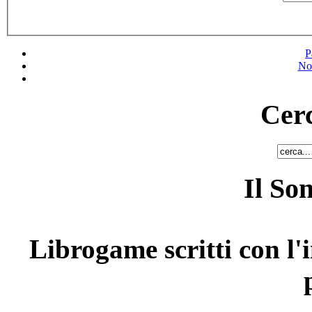
P
No
Cerc
Il So
Librogame scritti con l'i