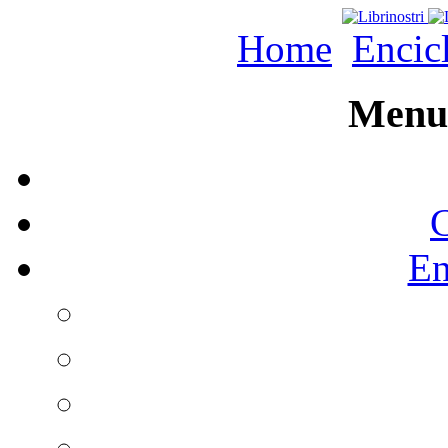
Home
Encic
Menu 
C
En