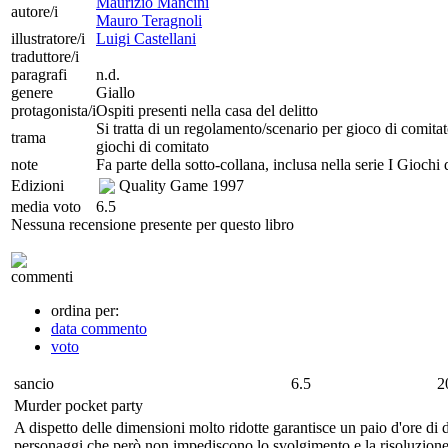
Maurizio Mancini
autore/i
Mauro Teragnoli
illustratore/i
Luigi Castellani
traduttore/i
paragrafi
n.d.
genere
Giallo
protagonista/i
Ospiti presenti nella casa del delitto
Si tratta di un regolamento/scenario per gioco di comitat
trama
giochi di comitato
note
Fa parte della sotto-collana, inclusa nella serie I Gioch
Edizioni
Quality Game
1997
media voto
6.5
Nessuna recensione presente per questo libro
commenti
ordina per:
data commento
voto
sancio
6.5
2
Murder pocket party
A dispetto delle dimensioni molto ridotte garantisce un paio d'ore di 
personaggi che però non impediscono lo svolgimento e la risoluzione