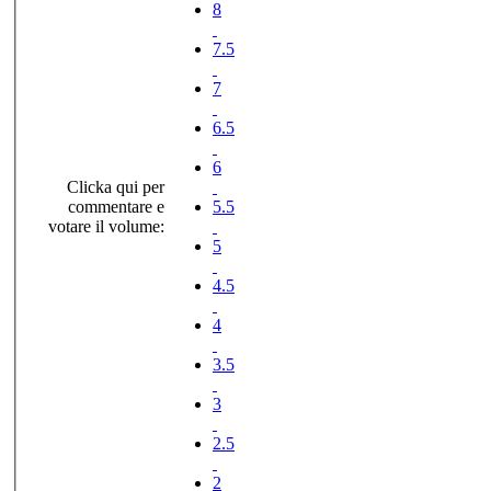
8
7.5
7
6.5
6
Clicka qui per
commentare e
5.5
votare il volume:
5
4.5
4
3.5
3
2.5
2