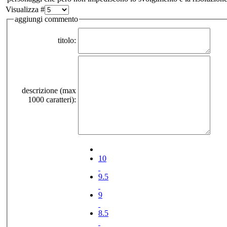
Visualizza #
aggiungi commento
titolo:
descrizione (max
1000 caratteri):
10
9.5
9
8.5