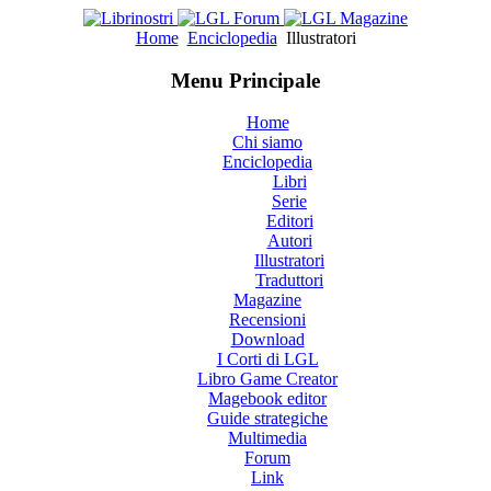
Home
Enciclopedia
Illustratori
Menu Principale
Home
Chi siamo
Enciclopedia
Libri
Serie
Editori
Autori
Illustratori
Traduttori
Magazine
Recensioni
Download
I Corti di LGL
Libro Game Creator
Magebook editor
Guide strategiche
Multimedia
Forum
Link