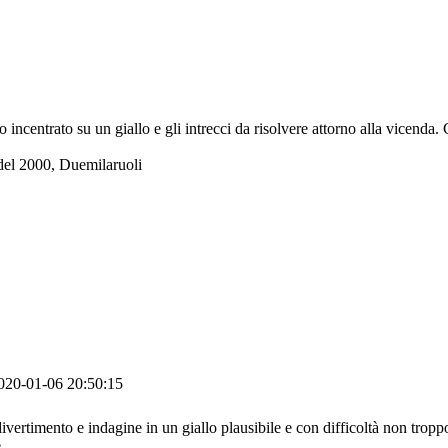
o incentrato su un giallo e gli intrecci da risolvere attorno alla vicend
i del 2000, Duemilaruoli
020-01-06 20:50:15
divertimento e indagine in un giallo plausibile e con difficoltà non trop
.