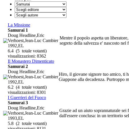
La Missione
Samurai 1
Doug Headline,Eric
Mentre il popolo aspetta un liberatore, 
Verhoest,Jean-Luc Cambier
segreto della salvezza e' nascosto nel 
1992,EL
6.4
(5 totale votanti)
visualizzazioni: 8362
Il Monastero Dimenticato
Samurai 2
Doug Headline,Eric
Hiro, il giovane signore tuo amico, ti h
Verhoest,Jean-Luc Cambier
Giappone alla decadenza. Purtroppo man
1992,EL
6.2
(4 totale votanti)
visualizzazioni: 8301
I Guerrieri del Fuoco
Samurai 3
Doug Headline,Eric
Grazie ad un aiuto soprannaturale sei 
Verhoest,Jean-Luc Cambier
dall'essere conclusa: in un territorio se
1993,EL
5.8
(2 totale votanti)
visualizzazioni: 8131