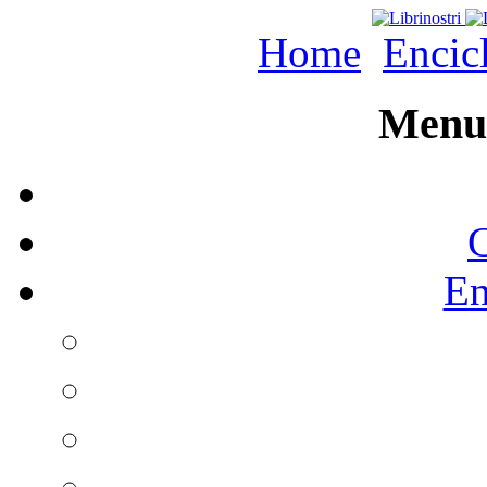
Home
Encic
Menu 
C
En