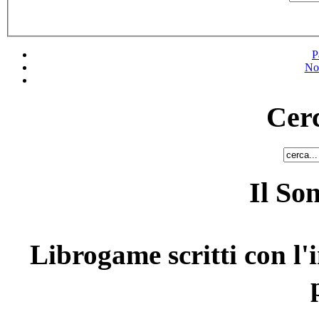
P
No
Cerc
Il So
Librogame scritti con l'i