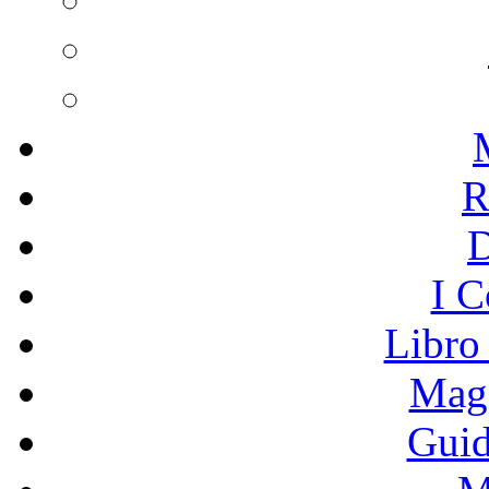
R
I C
Libro
Mage
Guid