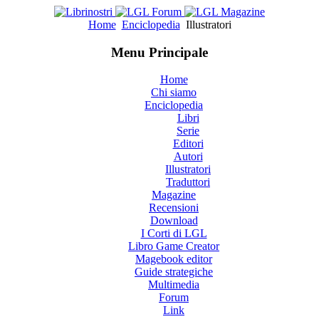
Home
Enciclopedia
Illustratori
Menu Principale
Home
Chi siamo
Enciclopedia
Libri
Serie
Editori
Autori
Illustratori
Traduttori
Magazine
Recensioni
Download
I Corti di LGL
Libro Game Creator
Magebook editor
Guide strategiche
Multimedia
Forum
Link