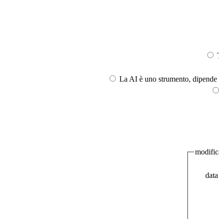
T
La AI è uno strumento, dipende l
modific
dat