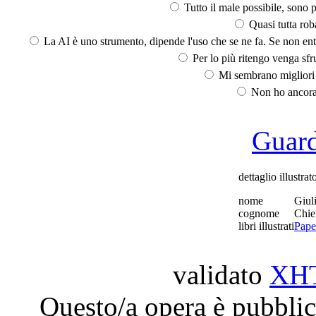
Tutto il male possibile, sono p
Quasi tutta rob
La AI è uno strumento, dipende l'uso che se ne fa. Se non ent
Per lo più ritengo venga sfru
Mi sembrano migliori d
Non ho ancora 
Guarda
dettaglio illustrat
nome
Giul
cognome
Chie
libri illustrati
Pape
validato
XH
Questo/a opera è pubblic