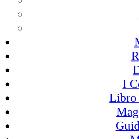
R
I C
Libro
Mage
Guid