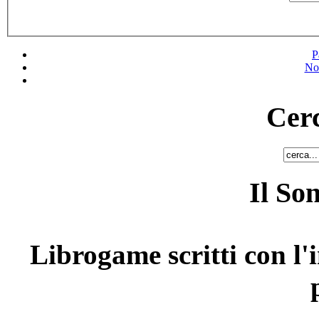
P
No
Cerc
Il So
Librogame scritti con l'i