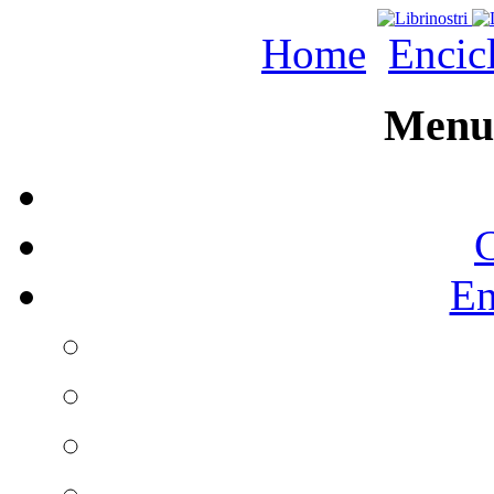
Home
Encic
Menu 
C
En