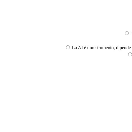
T
La AI è uno strumento, dipende l