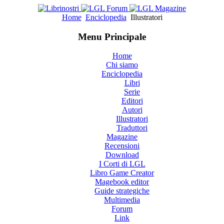
Home
Enciclopedia
Illustratori
Menu Principale
Home
Chi siamo
Enciclopedia
Libri
Serie
Editori
Autori
Illustratori
Traduttori
Magazine
Recensioni
Download
I Corti di LGL
Libro Game Creator
Magebook editor
Guide strategiche
Multimedia
Forum
Link