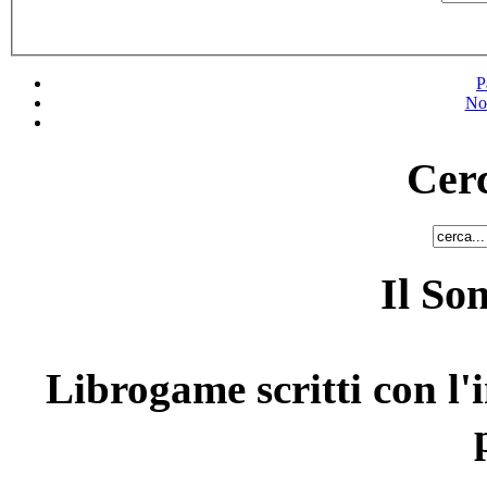
P
No
Cerc
Il So
Librogame scritti con l'i