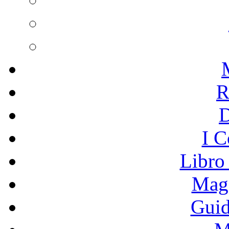
R
I C
Libro
Mage
Guid