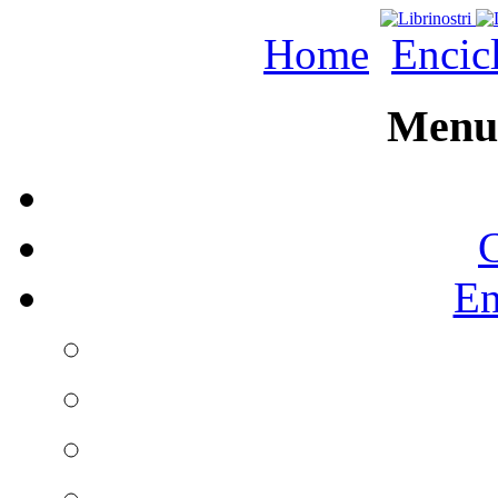
Home
Encic
Menu 
C
En