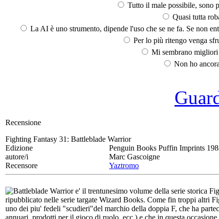
Tutto il male possibile, sono p
Quasi tutta rob
La AI è uno strumento, dipende l'uso che se ne fa. Se non ent
Per lo più ritengo venga sfru
Mi sembrano migliori d
Non ho ancora 
Guarda
Recensione
Fighting Fantasy 31:
Battleblade Warrior
Edizione
Penguin Books Puffin Imprints 19
autore/i
Marc Gascoigne
Recensore
Yaztromo
Battleblade Warrior e' il trentunesimo volume della serie storica Figh
ripubblicato nelle serie targate Wizard Books. Come fin troppi altri Fi
uno dei piu' fedeli "scudieri"del marchio della doppia F, che ha partec
annuari, prodotti per il gioco di ruolo, ecc.) e che in questa occasion