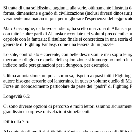
Si tratta di una solidissima aggiunta alla serie, ottimamente illustrata 
forma, dimensione e grado di civilizzazione (inclusi diversi dinosaur
veramente una marcia in piu' per migliorare l'esperienza del leggiocat
Marc Gascoigne, da bravo scudiero, ha scelto una zona di Allansia po
con tutte le altre parti di Allansia raccontate nei volumi precedenti e 
capriole con la fantasia; il risultato finale si concretizza in una stor
generale di Fighting Fantasy, come una tessera di un puzzle.
Lo stile, controllato e coerente, con belle descrizioni e mai sopra le r
meccanica di gioco e quella dell'esplorazione si immergono molto in un
indietro nelle peregrinazioni per i dungeon, per esempio).
Ultima annotazione: un po' a sorpresa, rispetto a quasi tutti i Fightin
autore bisogna cercarlo col lanternino, in questo volume quello di Mar
Forse un riconoscimento particolare da parte dei "padri" di Fighting F
Longevità 6.5:
Ci sono diverse opzioni di percorso e molti lettori saranno sicurament
grandissime sorprese o rivelazioni stupefacenti.
Difficoltà 7.5:
Al contrario di molti altri Fighting Fantasy che sono spesso di diffico