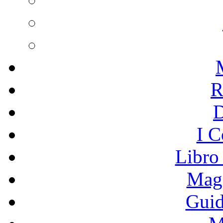
R
I C
Libro
Mage
Guid