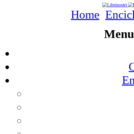
Home
Encic
Menu 
C
En