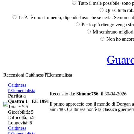
Tutto il male possibile, sono p
Quasi tutta rob
La AI è uno strumento, dipende l'uso che se ne fa. Se non ent
Per lo più ritengo venga sfru
Mi sembrano migliori d
Non ho ancora 
Guarda
Recensioni Caithness l'Elementalista
Caithness
l'Elementalista
Recensito da:
Simone756
il 30-04-2026
Partita a
Quattro 1
-
EL 1991
Il primo approccio con il mondo di Dorgan avv
Totale: 5.5
anni '80. Caithness non è la classica guerriera
Giocabilità: 5
Difficoltà: 5.5
Longevità: 6
Caithness
l'Elementalista