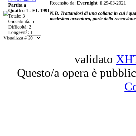
Recensito da:
Evernight
il 29-03-2021
Partita a
Quattro 1
-
EL 1991
N.B. Trattandosi di una collana in cui i qua
Totale: 3
medesima avventura, parte della recensione s
Giocabilità: 5
Difficoltà: 2
Longevità: 1
Visualizza #
validato
XH
Questo/a opera è pubblic
C