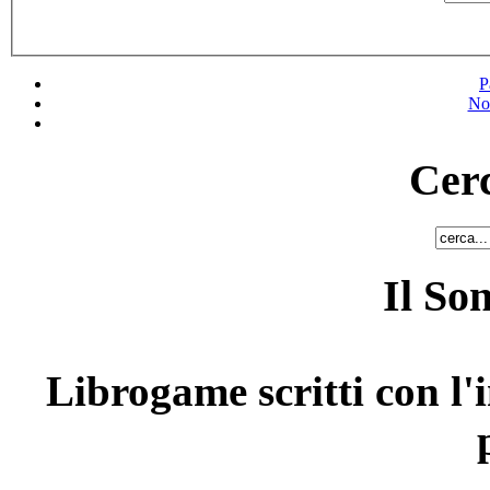
P
No
Cerc
Il So
Librogame scritti con l'i