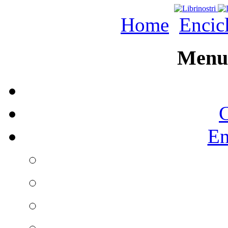
Home
Encic
Menu 
C
En