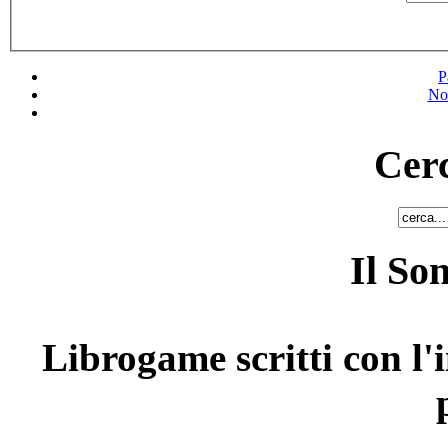
P
No
Cerc
Il So
Librogame scritti con l'i