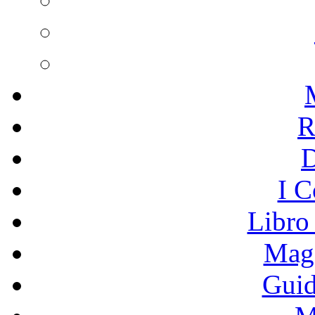
R
I C
Libro
Mage
Guid