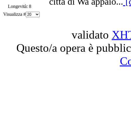
città di Wa appaio...
[
Longevità: 8
Visualizza #
validato
XH
Questo/a opera è pubblic
C