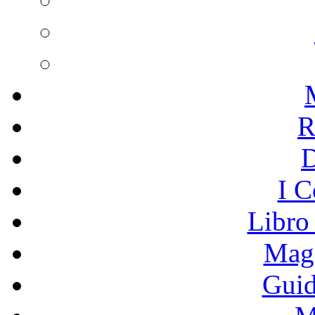
R
I C
Libro
Mage
Guid