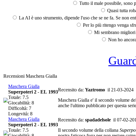
Tutto il male possibile, sono p
Quasi tutta rob
La AI è uno strumento, dipende l'uso che se ne fa. Se non ent
Per lo più ritengo venga sfru
Mi sembrano migliori d
Non ho ancora 
Guarda
Recensioni Maschera Gialla
Maschera Gialla
Recensito da:
Yaztromo
il 21-03-2024
Superpoteri 2
-
EL 1993
Totale: 7.5
Maschera Gialla e' il secondo volume dell
Giocabilità: 8
anche l'ultimo pubblicato per questa serie
Difficoltà: 7
Longevità: 8
Maschera Gialla
Recensito da:
spadadelsole
il 07-02-20
Superpoteri 2
-
EL 1993
Totale: 7.5
Il secondo volume della collana
Superpot
Giocabilità: 8
nostra faticosa fuga per non restare coinv