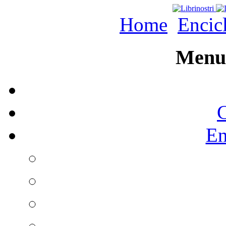
Home
Encic
Menu 
C
En