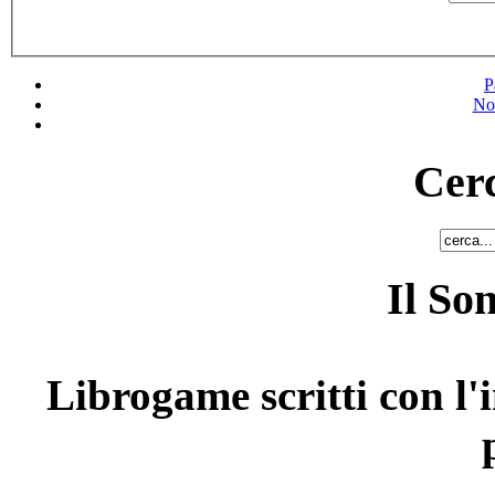
P
No
Cerc
Il So
Librogame scritti con l'i