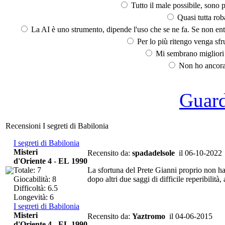
Tutto il male possibile, sono p
Quasi tutta rob
La AI è uno strumento, dipende l'uso che se ne fa. Se non ent
Per lo più ritengo venga sfru
Mi sembrano migliori d
Non ho ancora 
Guarda
Recensioni I segreti di Babilonia
I segreti di Babilonia
Misteri
Recensito da:
spadadelsole
il 06-10-2022
d'Oriente 4
-
EL 1990
Totale: 7
La sfortuna del Prete Gianni proprio non ha l
Giocabilità: 8
dopo altri due saggi di difficile reperibilità, 
Difficoltà: 6.5
Longevità: 6
I segreti di Babilonia
Misteri
Recensito da:
Yaztromo
il 04-06-2015
d'Oriente 4
-
EL 1990