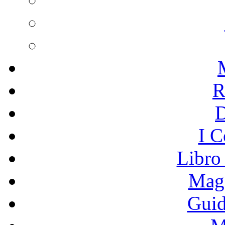
R
I C
Libro
Mage
Guid