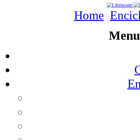
Home
Encic
Menu 
C
En