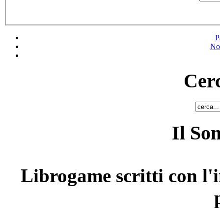
P
No
Cerc
Il So
Librogame scritti con l'i