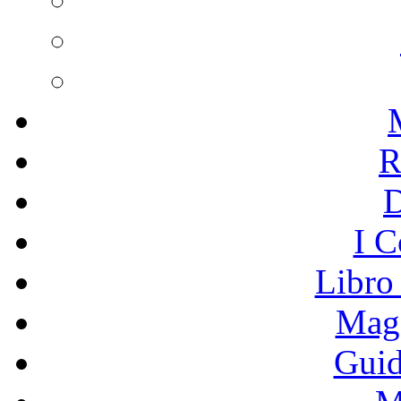
R
I C
Libro
Mage
Guid