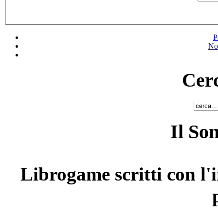
P
No
Cerc
Il So
Librogame scritti con l'i