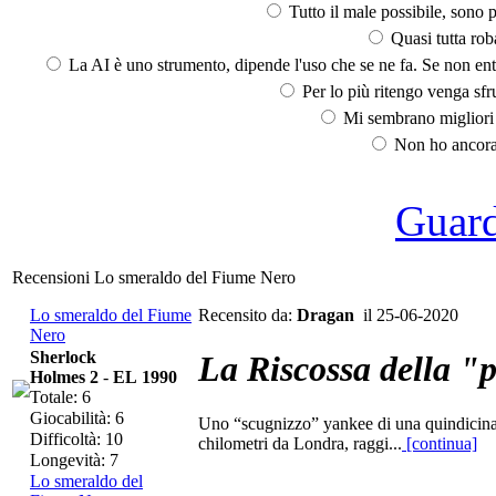
Tutto il male possibile, sono p
Quasi tutta rob
La AI è uno strumento, dipende l'uso che se ne fa. Se non ent
Per lo più ritengo venga sfru
Mi sembrano migliori d
Non ho ancora 
Guarda
Recensioni Lo smeraldo del Fiume Nero
Lo smeraldo del Fiume
Recensito da:
Dragan
il 25-06-2020
Nero
Sherlock
La Riscossa della "
Holmes 2
-
EL 1990
Totale: 6
Giocabilità: 6
Uno “scugnizzo” yankee di una quindicina 
Difficoltà: 10
chilometri da Londra, raggi...
[continua]
Longevità: 7
Lo smeraldo del