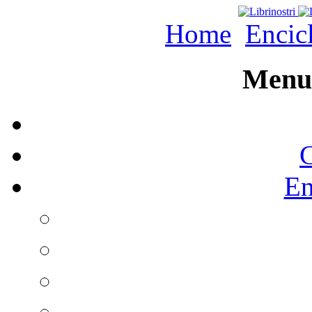
Home
Encic
Menu 
C
En