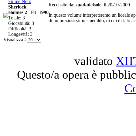
Fiume Nero
Recensito da:
spadadelsole
il 20-10-2009
Sherlock
Holmes 2
-
EL 1990
In questo volume interpreteremo un liceale ap
Totale: 3
di un preziosissimo smeraldo, di cui è stato a
Giocabilità: 3
Difficoltà: 3
Longevità: 3
Visualizza #
validato
XH
Questo/a opera è pubblic
C