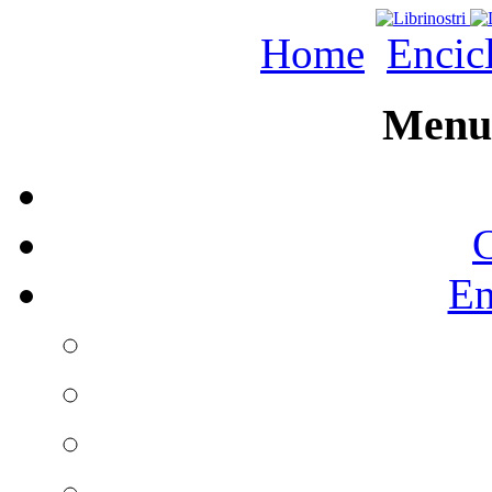
Home
Encic
Menu 
C
En