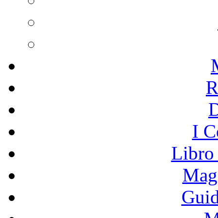
R
I C
Libro
Mage
Guid