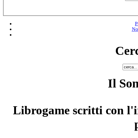
P
No
Cerc
Il So
Librogame scritti con l'i