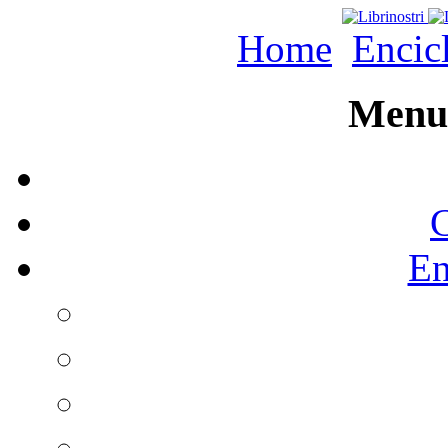
Home
Encic
Menu 
C
En