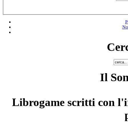
P
No
Cerc
Il So
Librogame scritti con l'i