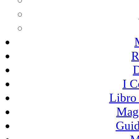
R
I C
Libro
Mage
Guid