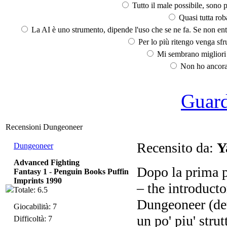
Tutto il male possibile, sono p
Quasi tutta rob
La AI è uno strumento, dipende l'uso che se ne fa. Se non ent
Per lo più ritengo venga sfru
Mi sembrano migliori d
Non ho ancora 
Guarda
Recensioni Dungeoneer
Recensito da:
Y
Dungeoneer
Advanced Fighting
Dopo la prima p
Fantasy 1
-
Penguin Books Puffin
Imprints 1990
– the introducto
Totale: 6.5
Dungeoneer (det
Giocabilità: 7
un po' piu' strutt
Difficoltà: 7