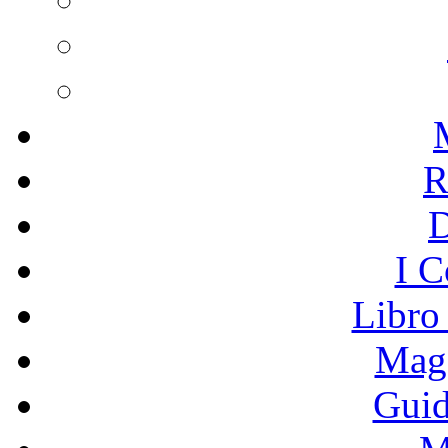
R
I C
Libro
Mage
Guid