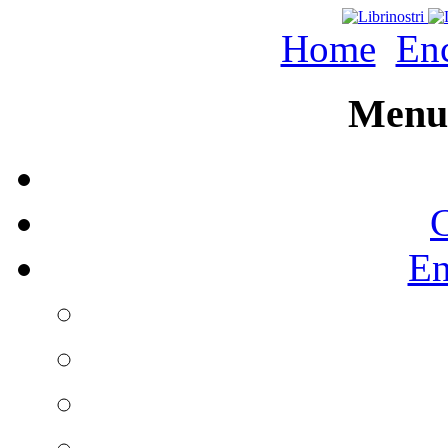
Home
Enc
Menu 
C
En