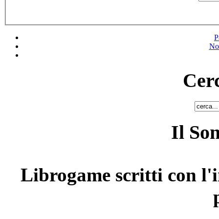
P
No
Cerc
Il So
Librogame scritti con l'i