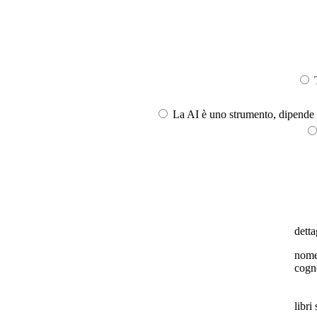
T
La AI è uno strumento, dipende l
detta
nom
cog
libri 