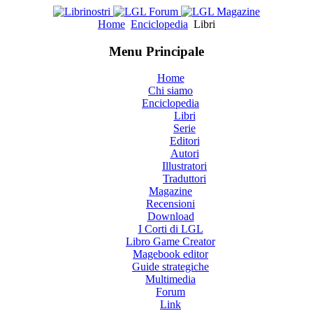
Home
Enciclopedia
Libri
Menu Principale
Home
Chi siamo
Enciclopedia
Libri
Serie
Editori
Autori
Illustratori
Traduttori
Magazine
Recensioni
Download
I Corti di LGL
Libro Game Creator
Magebook editor
Guide strategiche
Multimedia
Forum
Link