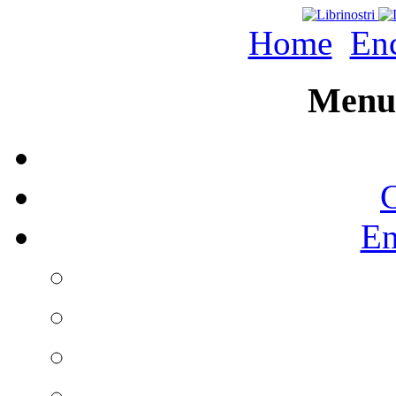
Home
Enc
Menu 
C
En