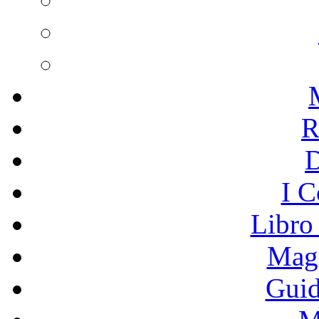
R
I C
Libro
Mage
Guid