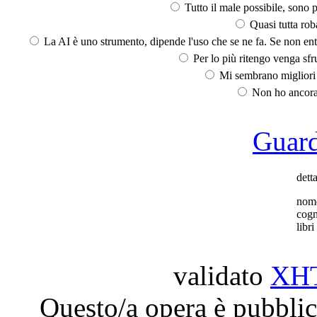
Tutto il male possibile, sono p
Quasi tutta rob
La AI è uno strumento, dipende l'uso che se ne fa. Se non ent
Per lo più ritengo venga sfru
Mi sembrano migliori d
Non ho ancora 
Guarda
dett
nom
cog
libri 
validato
XH
Questo/a opera è pubblic