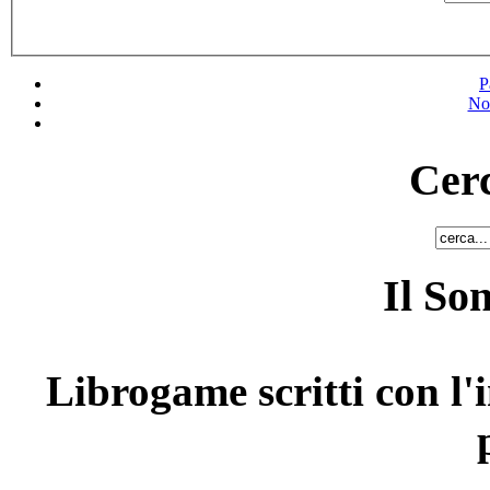
P
No
Cerc
Il So
Librogame scritti con l'i