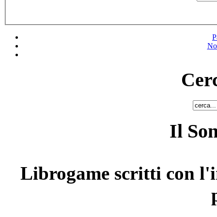
P
No
Cerc
Il So
Librogame scritti con l'i