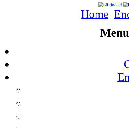
Home
Enc
Menu 
C
En