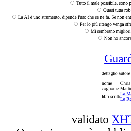
Tutto il male possibile, sono p
Quasi tutta rob
La AI è uno strumento, dipende l'uso che se ne fa. Se non ent
Per lo più ritengo venga sfru
Mi sembrano migliori d
Non ho ancora 
Guarda
dettaglio autore
nome
Chris
cognome
Marti
La Ma
libri scritti
La Re
validato
XH