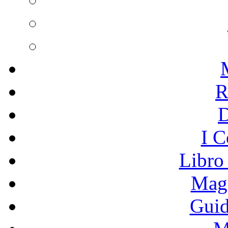
R
I C
Libro
Mage
Guid