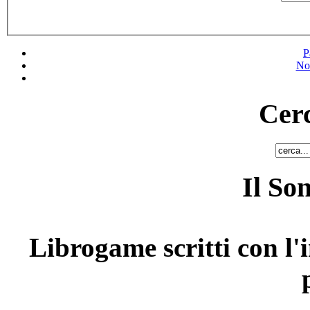
P
No
Cerc
Il So
Librogame scritti con l'i