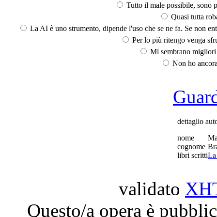
Tutto il male possibile, sono p
Quasi tutta rob
La AI è uno strumento, dipende l'uso che se ne fa. Se non ent
Per lo più ritengo venga sfru
Mi sembrano migliori d
Non ho ancora 
Guarda
dettaglio aut
nome
Ma
cognome
Br
libri scritti
La
validato
XH
Questo/a opera è pubblic