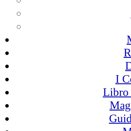
R
I C
Libro
Mage
Guid