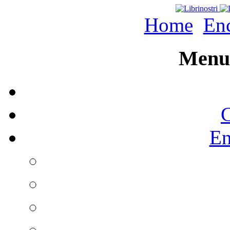
Home
Enc
Menu 
C
En