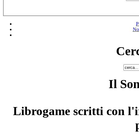
P
No
Cerc
Il So
Librogame scritti con l'i