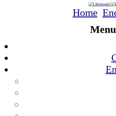
Home
Enc
Menu 
C
En