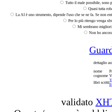
Tutto il male possibile, sono p
Quasi tutta rob
La AI è uno strumento, dipende l'uso che se ne fa. Se non ent
Per lo più ritengo venga sfru
Mi sembrano migliori d
Non ho ancora 
Guarda
dettaglio au
nome
P
cognome
V
T
libri scritti
I
validato
XH