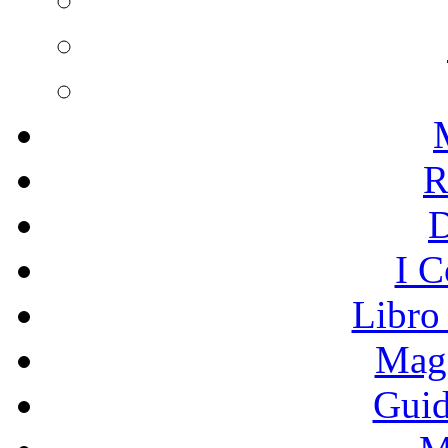
R
I C
Libro
Mage
Guid